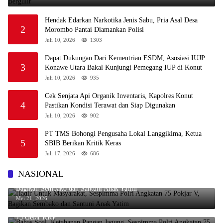
Hendak Edarkan Narkotika Jenis Sabu, Pria Asal Desa
2
Morombo Pantai Diamankan Polisi
Juli 10, 2026
1303
Dapat Dukungan Dari Kementrian ESDM, Asosiasi IUJP
3
Konawe Utara Bakal Kunjungi Pemegang IUP di Konut
Juli 10, 2026
935
Cek Senjata Api Organik Inventaris, Kapolres Konut
4
Pastikan Kondisi Terawat dan Siap Digunakan
Juli 10, 2026
902
PT TMS Bohongi Pengusaha Lokal Langgikima, Ketua
5
SBIB Berikan Kritik Keras
Juli 17, 2026
686
NASIONAL
Hadir Untuk Masyarakat, Sespimma Polri Angkatan 75 Pokjar V,
Bagikan Sembako dan Santuni Anak Yatim
Mei 21, 2026
Bahas Soal Ketahanan Pangan Jagung, Sespimma Polri Angkatan
75 Gelar KKP