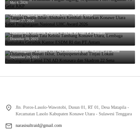
Mei 4, 2026
Tangan Dingin Ikbar-Abuhaera Kembali Antarkan Konawe Utara
Sabet Penghargaan Nasional UHC Award 2026
Januari 27, 2026
Tuntut Evaluasi Tata Kelola Tambang Konawe Utara, Lembaga
Basmalaku Geruduk Kantor ESDM RI dan PT.Antam
Desember 10, 2025
Didampingi Bupati Ikbar, Danpuspenerabad Tinjau Lokasi
Pembangunan Lanud TNI AD Konasara dan Skadron 22 Sena
September 29, 2025
Jln. Poros-Lasolo-Wawotobi, Dusun 01, RT 01, Desa Matapila -
Kecamatan Lasolo Kabupaten Konawe Utara - Sulawesi Tenggara
narasisultraid@gmail.com