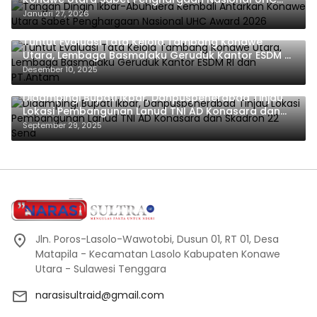
Award 2026
Januari 27, 2026
Tuntut Evaluasi Tata Kelola Tambang Konawe
Utara, Lembaga Basmalaku Geruduk Kantor ESDM RI
dan PT.Antam
Desember 10, 2025
Didampingi Bupati Ikbar, Danpuspenerabad Tinjau
Lokasi Pembangunan Lanud TNI AD Konasara dan
Skadron 22 Sena
September 29, 2025
Jln. Poros-Lasolo-Wawotobi, Dusun 01, RT 01, Desa
Matapila - Kecamatan Lasolo Kabupaten Konawe
Utara - Sulawesi Tenggara
narasisultraid@gmail.com