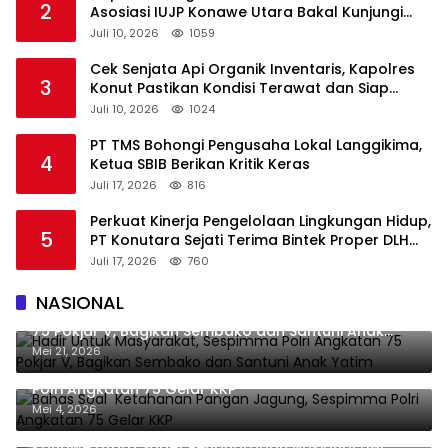
2
Asosiasi IUJP Konawe Utara Bakal Kunjungi
Pemegang IUP di Konut
Juli 10, 2026
1059
Cek Senjata Api Organik Inventaris, Kapolres
3
Konut Pastikan Kondisi Terawat dan Siap
Digunakan
Juli 10, 2026
1024
PT TMS Bohongi Pengusaha Lokal Langgikima,
4
Ketua SBIB Berikan Kritik Keras
Juli 17, 2026
816
Perkuat Kinerja Pengelolaan Lingkungan Hidup,
5
PT Konutara Sejati Terima Bintek Proper DLH
Sultra
Juli 17, 2026
760
NASIONAL
Hadir Untuk Masyarakat, Sespimma Polri Angkatan
75 Pokjar V, Bagikan Sembako dan Santuni Anak
Yatim
Mei 21, 2026
Bahas Soal Ketahanan Pangan Jagung, Sespimma
Polri Angkatan 75 Gelar KKP
Mei 4, 2026
Tangan Dingin Ikbar-Abuhaera Kembali Antarkan
Konawe Utara Sabet Penghargaan Nasional UHC