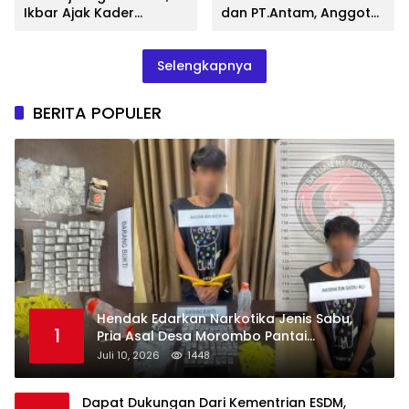
Ikbar Ajak Kader
dan PT.Antam, Anggota
Gotong Royong
DPRD Konut Fraksi
Membangun Daerah
Gerindra, Samir Berikan
Apresiasi
Selengkapnya
BERITA POPULER
Hendak Edarkan Narkotika Jenis Sabu,
1
Pria Asal Desa Morombo Pantai
Diamankan Polisi
Juli 10, 2026
1448
Dapat Dukungan Dari Kementrian ESDM,