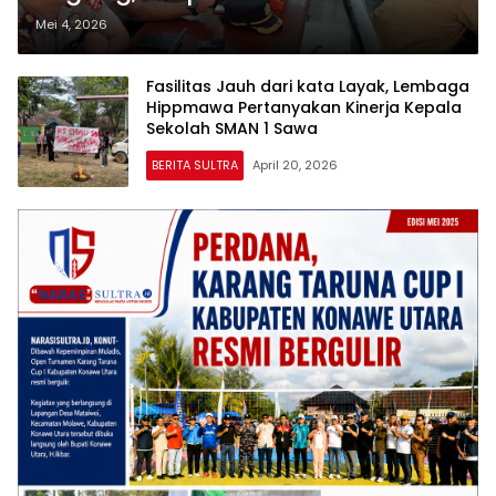
Angkatan 75 Gelar KKP
Mei 4, 2026
Fasilitas Jauh dari kata Layak, Lembaga
Hippmawa Pertanyakan Kinerja Kepala
Sekolah SMAN 1 Sawa
BERITA SULTRA
April 20, 2026