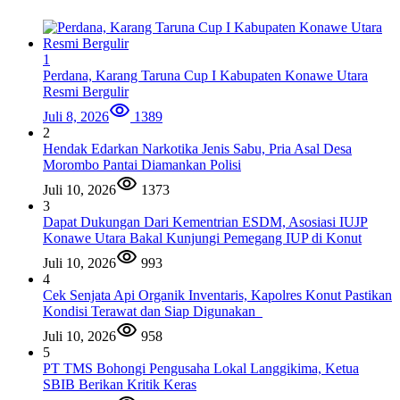
1
Perdana, Karang Taruna Cup I Kabupaten Konawe Utara
Resmi Bergulir
Juli 8, 2026
1389
2
Hendak Edarkan Narkotika Jenis Sabu, Pria Asal Desa
Morombo Pantai Diamankan Polisi
Juli 10, 2026
1373
3
Dapat Dukungan Dari Kementrian ESDM, Asosiasi IUJP
Konawe Utara Bakal Kunjungi Pemegang IUP di Konut
Juli 10, 2026
993
4
Cek Senjata Api Organik Inventaris, Kapolres Konut Pastikan
Kondisi Terawat dan Siap Digunakan
Juli 10, 2026
958
5
PT TMS Bohongi Pengusaha Lokal Langgikima, Ketua
SBIB Berikan Kritik Keras