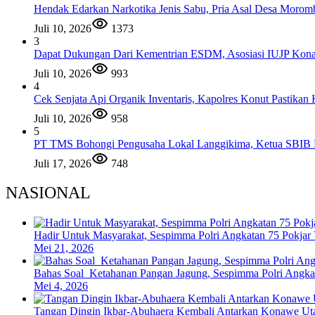
Hendak Edarkan Narkotika Jenis Sabu, Pria Asal Desa Moromb
Juli 10, 2026
1373
3
Dapat Dukungan Dari Kementrian ESDM, Asosiasi IUJP Kona
Juli 10, 2026
993
4
Cek Senjata Api Organik Inventaris, Kapolres Konut Pastika
Juli 10, 2026
958
5
PT TMS Bohongi Pengusaha Lokal Langgikima, Ketua SBIB B
Juli 17, 2026
748
NASIONAL
Hadir Untuk Masyarakat, Sespimma Polri Angkatan 75 Pokjar
Mei 21, 2026
Bahas Soal Ketahanan Pangan Jagung, Sespimma Polri Angk
Mei 4, 2026
Tangan Dingin Ikbar-Abuhaera Kembali Antarkan Konawe Ut