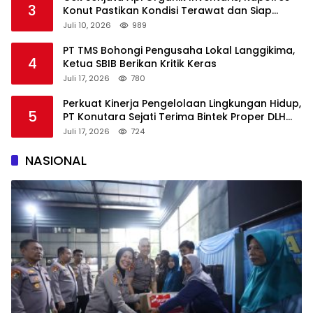
3
Konut Pastikan Kondisi Terawat dan Siap
Digunakan
Juli 10, 2026
989
PT TMS Bohongi Pengusaha Lokal Langgikima,
4
Ketua SBIB Berikan Kritik Keras
Juli 17, 2026
780
Perkuat Kinerja Pengelolaan Lingkungan Hidup,
5
PT Konutara Sejati Terima Bintek Proper DLH
Sultra
Juli 17, 2026
724
NASIONAL