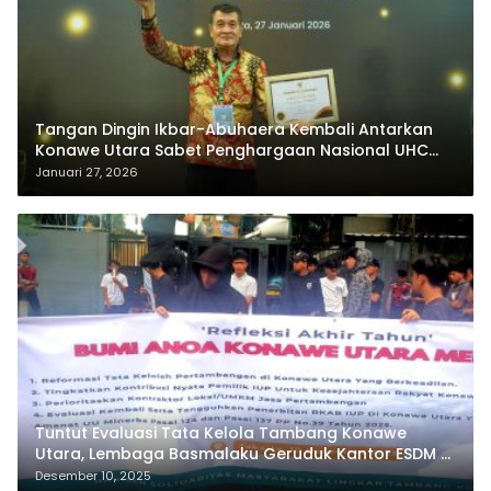
Tangan Dingin Ikbar-Abuhaera Kembali Antarkan
Konawe Utara Sabet Penghargaan Nasional UHC
Award 2026
Januari 27, 2026
Tuntut Evaluasi Tata Kelola Tambang Konawe
Utara, Lembaga Basmalaku Geruduk Kantor ESDM RI
dan PT.Antam
Desember 10, 2025