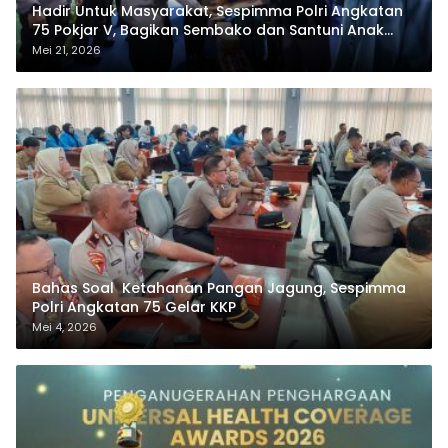
Hadir Untuk Masyarakat, Sespimma Polri Angkatan
75 Pokjar V, Bagikan Sembako dan Santuni Anak
Yatim
Mei 21, 2026
Bahas Soal Ketahanan Pangan Jagung, Sespimma
Polri Angkatan 75 Gelar KKP
Mei 4, 2026