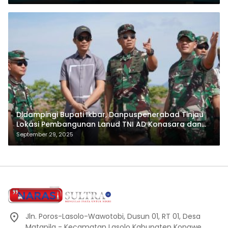
Didampingi Bupati Ikbar, Danpuspenerabad Tinjau
Lokasi Pembangunan Lanud TNI AD Konasara dan
Skadron 22 Sena
September 29, 2025
Jln. Poros-Lasolo-Wawotobi, Dusun 01, RT 01, Desa
Matapila - Kecamatan Lasolo Kabupaten Konawe