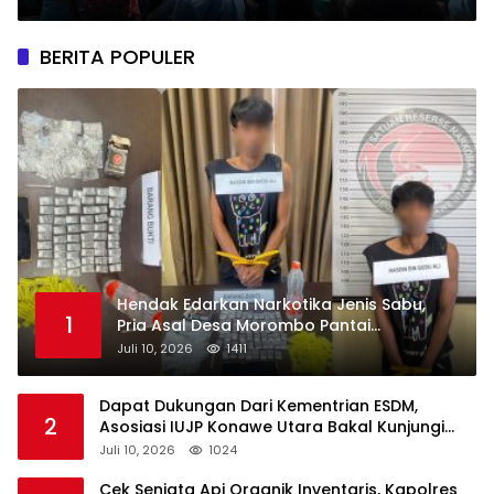
Jadi Fokus Utamanya
BERITA POPULER
Hendak Edarkan Narkotika Jenis Sabu,
1
Pria Asal Desa Morombo Pantai
Diamankan Polisi
Juli 10, 2026
1411
Dapat Dukungan Dari Kementrian ESDM,
2
Asosiasi IUJP Konawe Utara Bakal Kunjungi
Pemegang IUP di Konut
Juli 10, 2026
1024
Cek Senjata Api Organik Inventaris, Kapolres