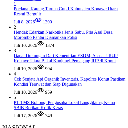
1
Perdana, Karang Taruna Cup I Kabupaten Konawe Utara
Resmi Bergulir
Juli 8, 2026
1390
2
Hendak Edarkan Narkotika Jenis Sabu, Pria Asal Desa
Morombo Pantai Diamankan Polisi
Juli 10, 2026
1374
3
Dapat Dukungan Dari Kementrian ESDM, Asosiasi IUJP
Konawe Utara Bakal Kunjungi Pemegang IUP di Konut
Juli 10, 2026
994
4
Cek Senjata Api Organik Inventaris, Kapolres Konut Pastikan
Kondisi Terawat dan Siap Digunakan
Juli 10, 2026
959
5
PT TMS Bohongi Pengusaha Lokal Langgikima, Ketua
SBIB Berikan Kritik Keras
Juli 17, 2026
749
NASIONAL