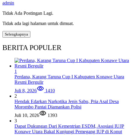
admin
Tidak Ada Postingan Lagi.
Tidak ada lagi halaman untuk dimuat.
Selengkapnya
BERITA POPULER
1
Perdana, Karang Taruna Cup I Kabupaten Konawe Utara
Resmi Bergulir
Juli 8, 2026
1410
2
Hendak Edarkan Narkotika Jenis Sabu, Pria Asal Desa
Morombo Pantai Diamankan Polisi
Juli 10, 2026
1393
3
Dapat Dukungan Dari Kementrian ESDM, Asosiasi IUJP
Konawe Utara Bakal Kunjungi Pemegang IUP di Konut