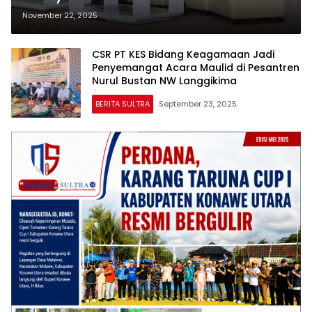
Tambang, Kadin Sultra Dorong
November 22, 2025
Raperda CSR Dipercepat
CSR PT KES Bidang Keagamaan Jadi
Penyemangat Acara Maulid di Pesantren
Nurul Bustan NW Langgikima
BERITA SULTRA
September 23, 2025