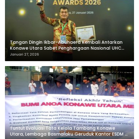
Tangan Dingin Ikbar-Abuhaera Kembali Antarkan
Konawe Utara Sabet Penghargaan Nasional UHC
Award 2026
Januari 27, 2026
Tuntut Evaluasi Tata Kelola Tambang Konawe
Utara, Lembaga Basmalaku Geruduk Kantor ESDM RI