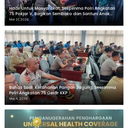
Hadir Untuk Masyarakat, Sespimma Polri Angkatan
75 Pokjar V, Bagikan Sembako dan Santuni Anak
Yatim
Mei 21, 2026
Bahas Soal Ketahanan Pangan Jagung, Sespimma
Polri Angkatan 75 Gelar KKP
Mei 4, 2026