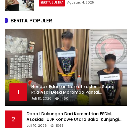
BERITA SULTRA
Agustus 4, 2025
BERITA POPULER
Hendak Edarkan Narkotika Jenis Sabu,
1
Pria Asal Desa Morombo Pantai
Diamankan Polisi
Juli 10, 2026
1460
Dapat Dukungan Dari Kementrian ESDM,
2
Asosiasi IUJP Konawe Utara Bakal Kunjungi
Pemegang IUP di Konut
Juli 10, 2026
1068