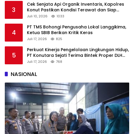
Cek Senjata Api Organik Inventaris, Kapolres
3
Konut Pastikan Kondisi Terawat dan Siap
Digunakan
Juli 10, 2026
1033
PT TMS Bohongi Pengusaha Lokal Langgikima,
4
Ketua SBIB Berikan Kritik Keras
Juli 17, 2026
825
Perkuat Kinerja Pengelolaan Lingkungan Hidup,
5
PT Konutara Sejati Terima Bintek Proper DLH
Sultra
Juli 17, 2026
768
NASIONAL