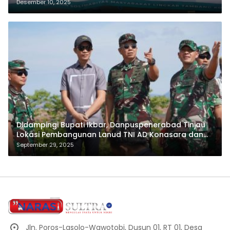
dan PT.Antam
Desember 10, 2025
Didampingi Bupati Ikbar, Danpuspenerabad Tinjau
Lokasi Pembangunan Lanud TNI AD Konasara dan
Skadron 22 Sena
September 29, 2025
Jln. Poros-Lasolo-Wawotobi, Dusun 01, RT 01, Desa