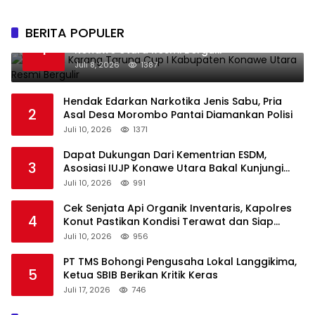
BERITA POPULER
Perdana, Karang Taruna Cup I Kabupaten
1
Konawe Utara Resmi Bergulir
Juli 8, 2026
1387
Hendak Edarkan Narkotika Jenis Sabu, Pria
2
Asal Desa Morombo Pantai Diamankan Polisi
Juli 10, 2026
1371
Dapat Dukungan Dari Kementrian ESDM,
3
Asosiasi IUJP Konawe Utara Bakal Kunjungi
Pemegang IUP di Konut
Juli 10, 2026
991
Cek Senjata Api Organik Inventaris, Kapolres
4
Konut Pastikan Kondisi Terawat dan Siap
Digunakan
Juli 10, 2026
956
PT TMS Bohongi Pengusaha Lokal Langgikima,
5
Ketua SBIB Berikan Kritik Keras
Juli 17, 2026
746