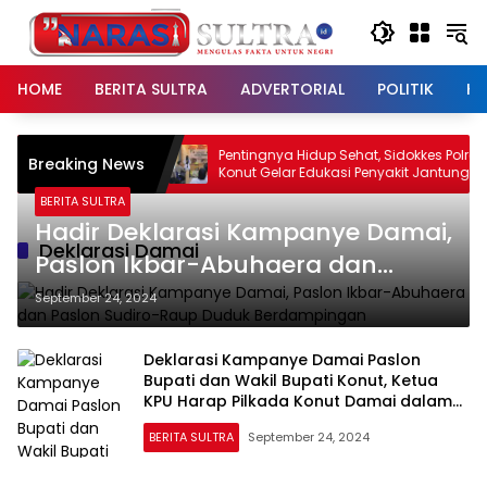
Langsung
ke
konten
HOME
BERITA SULTRA
ADVERTORIAL
POLITIK
HU
an 5,4 Kilogram
Pentingnya Hidup Sehat, Sidokkes Polres
Breaking News
Konut Gelar Edukasi Penyakit Jantung
Koroner Kepada Personil
BERITA SULTRA
Hadir Deklarasi Kampanye Damai,
Deklarasi Damai
Paslon Ikbar-Abuhaera dan
Paslon Sudiro-Raup Duduk
September 24, 2024
Berdampingan
Deklarasi Kampanye Damai Paslon
Bupati dan Wakil Bupati Konut, Ketua
KPU Harap Pilkada Konut Damai dalam
Keteduhan
BERITA SULTRA
September 24, 2024