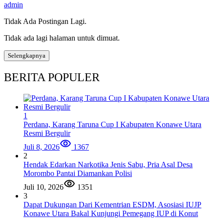
admin
Tidak Ada Postingan Lagi.
Tidak ada lagi halaman untuk dimuat.
Selengkapnya
BERITA POPULER
1
Perdana, Karang Taruna Cup I Kabupaten Konawe Utara
Resmi Bergulir
Juli 8, 2026
1367
2
Hendak Edarkan Narkotika Jenis Sabu, Pria Asal Desa
Morombo Pantai Diamankan Polisi
Juli 10, 2026
1351
3
Dapat Dukungan Dari Kementrian ESDM, Asosiasi IUJP
Konawe Utara Bakal Kunjungi Pemegang IUP di Konut