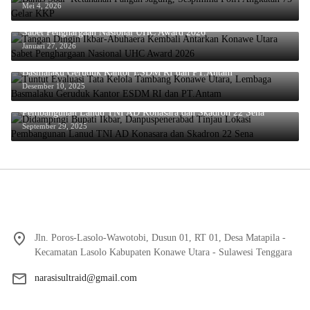
Mei 4, 2026
Tangan Dingin Ikbar-Abuhaera Kembali Antarkan Konawe Utara
Sabet Penghargaan Nasional UHC Award 2026
Januari 27, 2026
Tuntut Evaluasi Tata Kelola Tambang Konawe Utara, Lembaga
Basmalaku Geruduk Kantor ESDM RI dan PT.Antam
Desember 10, 2025
Didampingi Bupati Ikbar, Danpuspenerabad Tinjau Lokasi
Pembangunan Lanud TNI AD Konasara dan Skadron 22 Sena
September 29, 2025
Jln. Poros-Lasolo-Wawotobi, Dusun 01, RT 01, Desa Matapila -
Kecamatan Lasolo Kabupaten Konawe Utara - Sulawesi Tenggara
narasisultraid@gmail.com