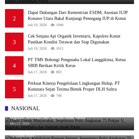
Dapat Dukungan Dari Kementrian ESDM, Asosiasi IUJP
2
Konawe Utara Bakal Kunjungi Pemegang IUP di Konut
Juli 10, 2026
1046
Cek Senjata Api Organik Inventaris, Kapolres Konut
3
Pastikan Kondisi Terawat dan Siap Digunakan
Juli 10, 2026
1011
PT TMS Bohongi Pengusaha Lokal Langgikima, Ketua
4
SBIB Berikan Kritik Keras
Juli 17, 2026
802
Perkuat Kinerja Pengelolaan Lingkungan Hidup, PT
5
Konutara Sejati Terima Bintek Proper DLH Sultra
Juli 17, 2026
746
NASIONAL
Hadir Untuk Masyarakat, Sespimma Polri Angkatan 75 Pokjar V,
Bagikan Sembako dan Santuni Anak Yatim
Mei 21, 2026
Bahas Soal Ketahanan Pangan Jagung, Sespimma Polri Angkatan
75 Gelar KKP