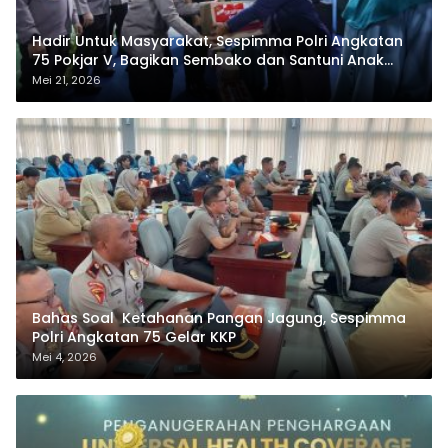
Hadir Untuk Masyarakat, Sespimma Polri Angkatan
75 Pokjar V, Bagikan Sembako dan Santuni Anak
Yatim
Mei 21, 2026
Bahas Soal Ketahanan Pangan Jagung, Sespimma
Polri Angkatan 75 Gelar KKP
Mei 4, 2026