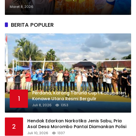
Sultra Diserbu warga Pomalaa
Maret 8, 2026
BERITA POPULER
Perdana, Karang Taruna Cup I Kabupaten
1
Konawe Utara Resmi Bergulir
Juli 8, 2026
1353
Hendak Edarkan Narkotika Jenis Sabu, Pria
2
Asal Desa Morombo Pantai Diamankan Polisi
Juli 10, 2026
1337