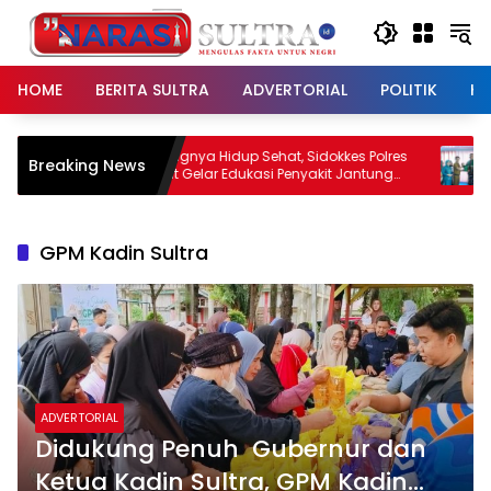
Langsung
ke
konten
HOME
BERITA SULTRA
ADVERTORIAL
POLITIK
HU
Pentingnya Hidup Sehat, Sidokkes Polres
Perkuat Sine
Breaking News
Konut Gelar Edukasi Penyakit Jantung
Terima Kun
Koroner Kepada Personil
Kendari
GPM Kadin Sultra
ADVERTORIAL
Didukung Penuh Gubernur dan
Ketua Kadin Sultra, GPM Kadin