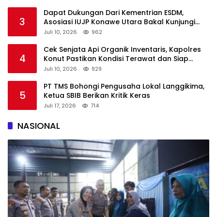
Dapat Dukungan Dari Kementrian ESDM,
3
Asosiasi IUJP Konawe Utara Bakal Kunjungi
Pemegang IUP di Konut
Juli 10, 2026
962
Cek Senjata Api Organik Inventaris, Kapolres
4
Konut Pastikan Kondisi Terawat dan Siap
Digunakan
Juli 10, 2026
929
PT TMS Bohongi Pengusaha Lokal Langgikima,
5
Ketua SBIB Berikan Kritik Keras
Juli 17, 2026
714
NASIONAL