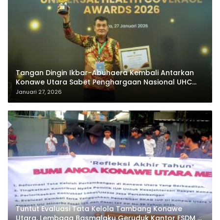
Tangan Dingin Ikbar-Abuhaera Kembali Antarkan
Konawe Utara Sabet Penghargaan Nasional UHC
Award 2026
Januari 27, 2026
Tuntut Evaluasi Tata Kelola Tambang Konawe
Utara, Lembaga Basmalaku Geruduk Kantor ESDM RI