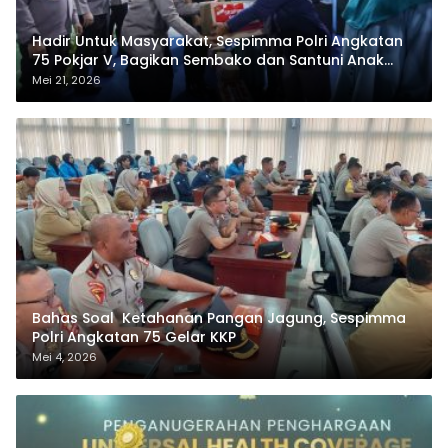
Hadir Untuk Masyarakat, Sespimma Polri Angkatan
75 Pokjar V, Bagikan Sembako dan Santuni Anak
Yatim
Mei 21, 2026
Bahas Soal Ketahanan Pangan Jagung, Sespimma
Polri Angkatan 75 Gelar KKP
Mei 4, 2026