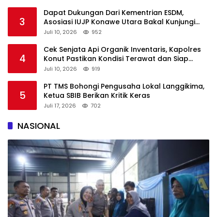
Dapat Dukungan Dari Kementrian ESDM,
3
Asosiasi IUJP Konawe Utara Bakal Kunjungi
Pemegang IUP di Konut
Juli 10, 2026
952
Cek Senjata Api Organik Inventaris, Kapolres
4
Konut Pastikan Kondisi Terawat dan Siap
Digunakan
Juli 10, 2026
919
PT TMS Bohongi Pengusaha Lokal Langgikima,
5
Ketua SBIB Berikan Kritik Keras
Juli 17, 2026
702
NASIONAL