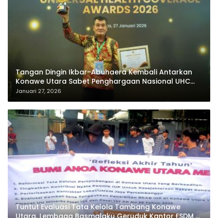
Tangan Dingin Ikbar-Abuhaera Kembali Antarkan
Konawe Utara Sabet Penghargaan Nasional UHC
Award 2026
Januari 27, 2026
Tuntut Evaluasi Tata Kelola Tambang Konawe
Utara, Lembaga Basmalaku Geruduk Kantor ESDM RI