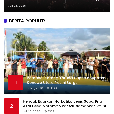
Koridor, Lembaga FPMKU dan
Juli 23, 2025
KLP-KU Adukan PT. Wisnu Mandiri
Batara Ke Polda Sultra
BERITA POPULER
Perdana, Karang Taruna Cup I Kabupaten
1
Konawe Utara Resmi Bergulir
Juli 8, 2026
1344
Hendak Edarkan Narkotika Jenis Sabu, Pria
2
Asal Desa Morombo Pantai Diamankan Polisi
Juli 10, 2026
1327