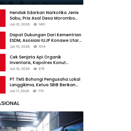
Hendak Edarkan Narkotika Jenis
Sabu, Pria Asal Desa Morombo
Pantai Diamankan Polisi
Juli 10, 2026
1401
Dapat Dukungan Dari Kementrian
ESDM, Asosiasi IUJP Konawe Utara
Bakal Kunjungi Pemegang IUP di
Juli 10, 2026
1014
Konut
Cek Senjata Api Organik
Inventaris, Kapolres Konut
Pastikan Kondisi Terawat dan Siap
Juli 10, 2026
979
Digunakan
PT TMS Bohongi Pengusaha Lokal
Langgikima, Ketua SBIB Berikan
Kritik Keras
Juli 17, 2026
770
ASIONAL