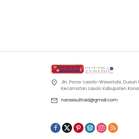
Jln. Poros-Lasolo-Wawotobi, Dusun 0
Kecamatan Lasolo Kabupaten Konaw
narasisultraid@gmail.com