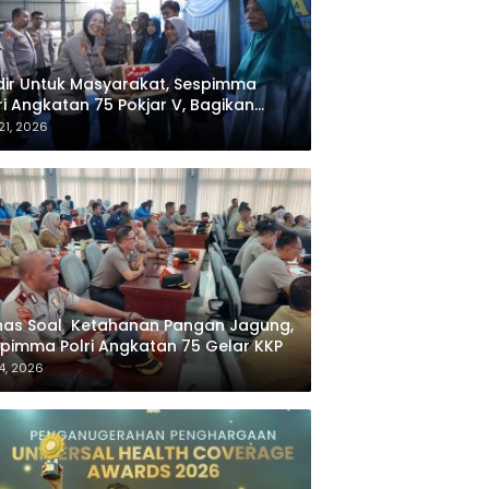
ir Untuk Masyarakat, Sespimma
i Angkatan 75 Pokjar V, Bagikan
bako dan Santuni Anak Yatim
21, 2026
has Soal Ketahanan Pangan Jagung,
pimma Polri Angkatan 75 Gelar KKP
4, 2026