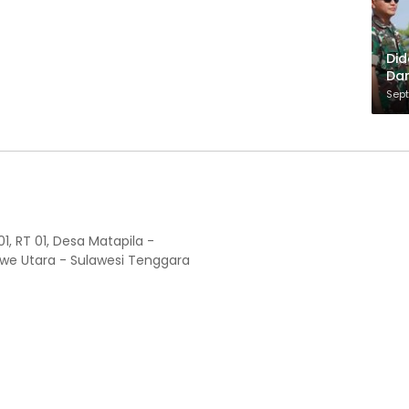
Did
Dan
Pe
Sept
dan
1, RT 01, Desa Matapila -
e Utara - Sulawesi Tenggara