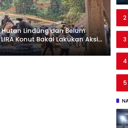
2
 Hutan Lindung dan Belum
 LIRA Konut Bakal Lakukan Aksi
3
4
5
N