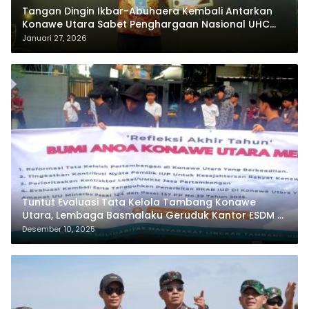
Tangan Dingin Ikbar-Abuhaera Kembali Antarkan
Konawe Utara Sabet Penghargaan Nasional UHC
Award 2026
Januari 27, 2026
Tuntut Evaluasi Tata Kelola Tambang Konawe
Utara, Lembaga Basmalaku Geruduk Kantor ESDM RI
dan PT.Antam
Desember 10, 2025