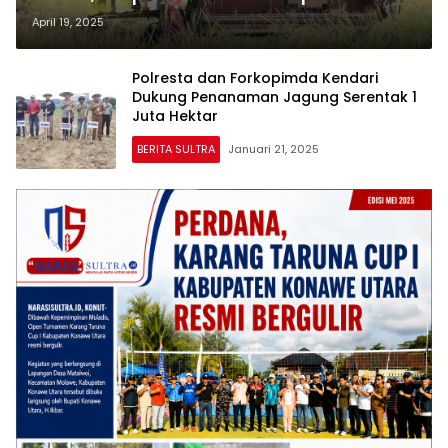
Kemandirian Pangan di Wilayah
April 19, 2025
Konawe Utara
Polresta dan Forkopimda Kendari
Dukung Penanaman Jagung Serentak 1
Juta Hektar
BERITA SULTRA
Januari 21, 2025