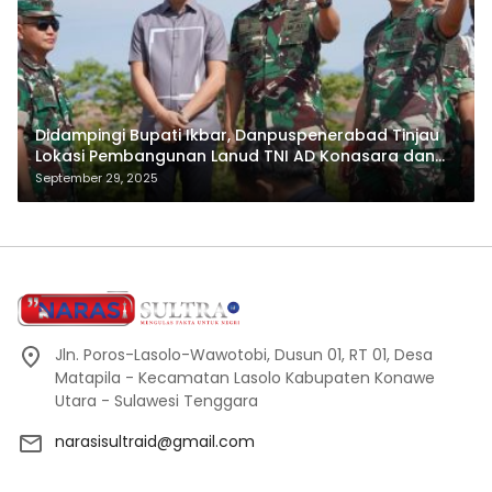
Didampingi Bupati Ikbar, Danpuspenerabad Tinjau
Lokasi Pembangunan Lanud TNI AD Konasara dan
Skadron 22 Sena
September 29, 2025
Jln. Poros-Lasolo-Wawotobi, Dusun 01, RT 01, Desa
Matapila - Kecamatan Lasolo Kabupaten Konawe
Utara - Sulawesi Tenggara
narasisultraid@gmail.com