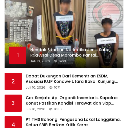
Hendak Edarkan Narkotika Jenis Sabu,
1
Pria Asal Desa Morombo Pantai
Diamankan Polisi
Juli 10, 2026
1463
Dapat Dukungan Dari Kementrian ESDM,
2
Asosiasi IUJP Konawe Utara Bakal Kunjungi
Pemegang IUP di Konut
Juli 10, 2026
1071
Cek Senjata Api Organik Inventaris, Kapolres
3
Konut Pastikan Kondisi Terawat dan Siap
Digunakan
Juli 10, 2026
1036
PT TMS Bohongi Pengusaha Lokal Langgikima,
4
Ketua SBIB Berikan Kritik Keras