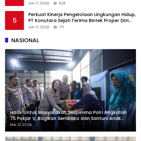
Juli 17, 2026
828
Perkuat Kinerja Pengelolaan Lingkungan Hidup,
5
PT Konutara Sejati Terima Bintek Proper DLH
Sultra
Juli 17, 2026
771
NASIONAL
Hadir Untuk Masyarakat, Sespimma Polri Angkatan
75 Pokjar V, Bagikan Sembako dan Santuni Anak
Yatim
Mei 21, 2026