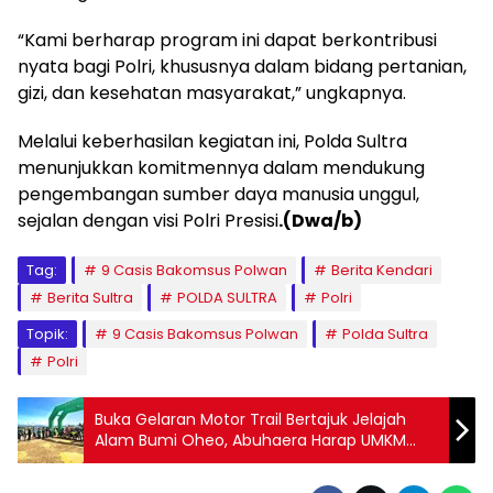
“Kami berharap program ini dapat berkontribusi
nyata bagi Polri, khususnya dalam bidang pertanian,
gizi, dan kesehatan masyarakat,” ungkapnya.
Melalui keberhasilan kegiatan ini, Polda Sultra
menunjukkan komitmennya dalam mendukung
pengembangan sumber daya manusia unggul,
sejalan dengan visi Polri Presisi
.(Dwa/b)
Tag:
9 Casis Bakomsus Polwan
Berita Kendari
Berita Sultra
POLDA SULTRA
Polri
Topik:
9 Casis Bakomsus Polwan
Polda Sultra
Polri
Buka Gelaran Motor Trail Bertajuk Jelajah
Alam Bumi Oheo, Abuhaera Harap UMKM
Mendapat Manfaat