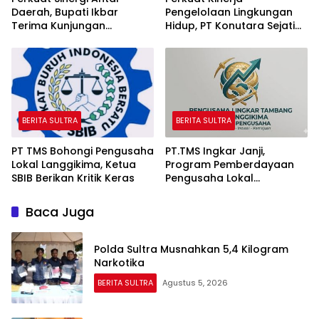
Daerah, Bupati Ikbar
Pengelolaan Lingkungan
Terima Kunjungan
Hidup, PT Konutara Sejati
Komandan Danlanal
Terima Bintek Proper DLH
Kendari
Sultra
BERITA SULTRA
BERITA SULTRA
PT TMS Bohongi Pengusaha
PT.TMS Ingkar Janji,
Lokal Langgikima, Ketua
Program Pemberdayaan
SBIB Berikan Kritik Keras
Pengusaha Lokal
Kecamatan Langgikima
Menuai Kritikan
Baca Juga
Polda Sultra Musnahkan 5,4 Kilogram
Narkotika
BERITA SULTRA
Agustus 5, 2026