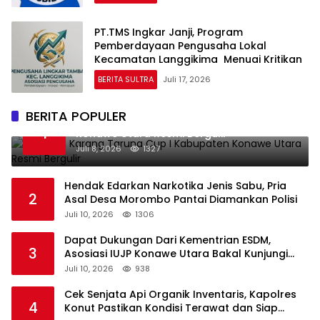
PT.TMS Ingkar Janji, Program
Pemberdayaan Pengusaha Lokal
Kecamatan Langgikima Menuai Kritikan
BERITA SULTRA
Juli 17, 2026
BERITA POPULER
Perdana, Karang Taruna Cup I Kabupaten
1
Konawe Utara Resmi Bergulir
Juli 8, 2026
1327
Hendak Edarkan Narkotika Jenis Sabu, Pria
2
Asal Desa Morombo Pantai Diamankan Polisi
Juli 10, 2026
1306
Dapat Dukungan Dari Kementrian ESDM,
3
Asosiasi IUJP Konawe Utara Bakal Kunjungi
Pemegang IUP di Konut
Juli 10, 2026
938
Cek Senjata Api Organik Inventaris, Kapolres
4
Konut Pastikan Kondisi Terawat dan Siap