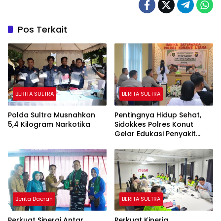
Pos Terkait
BERITA SULTRA
BERITA SULTRA
Polda Sultra Musnahkan
Pentingnya Hidup Sehat,
5,4 Kilogram Narkotika
Sidokkes Polres Konut
Gelar Edukasi Penyakit
Jantung Koroner Kepada
Personil
Berita Daerah
BERITA SULTRA
Perkuat Sinergi Antar
Perkuat Kinerja