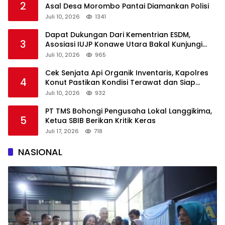
2
Asal Desa Morombo Pantai Diamankan Polisi
Juli 10, 2026
1341
Dapat Dukungan Dari Kementrian ESDM,
3
Asosiasi IUJP Konawe Utara Bakal Kunjungi
Pemegang IUP di Konut
Juli 10, 2026
965
Cek Senjata Api Organik Inventaris, Kapolres
4
Konut Pastikan Kondisi Terawat dan Siap
Digunakan
Juli 10, 2026
932
PT TMS Bohongi Pengusaha Lokal Langgikima,
5
Ketua SBIB Berikan Kritik Keras
Juli 17, 2026
718
NASIONAL