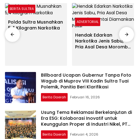
BERITA SULTRA
Polda Sultra Musnahkan
ADVERTORIAL
5,4 Kilogram Narkotika
Hendak Edarkan
Narkotika Jenis Sabu,
Pria Asal Desa Morombo
Pantai Diamankan Polisi
Billboard Ucapan Gubernur Tanpa Foto
Wagub di Muprov VIII Kadin Sultra Tuai
Polemik, Panitia Beri Klarifikasi
Berita Daerah
Februari 16, 2026
Usung Tema Reklamasi Berkelanjutan di
Era ESG: Kolaborasi Inovatif untuk
Keunggulan Proper di Industri Nikel, PT
PAM Mineral Gelar Rakor Tahunan
Berita Daerah
Februari 4, 2026