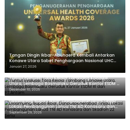
Tangan Dingin Ikbar-Abuhaera Kembali Antarkan
Konawe Utara Sabet Penghargaan Nasional UHC
Award 2026
Januari 27, 2026
Tuntut Evaluasi Tata Kelola Tambang Konawe
Utara, Lembaga Basmalaku Geruduk Kantor ESDM RI
dan PT.Antam
Desember 10, 2025
Didampingi Bupati Ikbar, Danpuspenerabad Tinjau
Lokasi Pembangunan Lanud TNI AD Konasara dan
Skadron 22 Sena
September 29, 2025