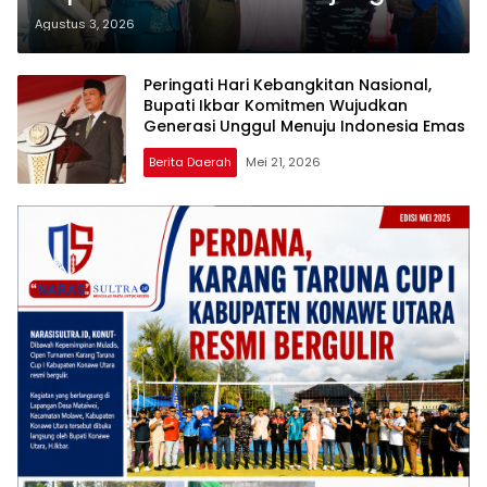
Komandan Danlanal Kendari
Agustus 3, 2026
Peringati Hari Kebangkitan Nasional,
Bupati Ikbar Komitmen Wujudkan
Generasi Unggul Menuju Indonesia Emas
Berita Daerah
Mei 21, 2026