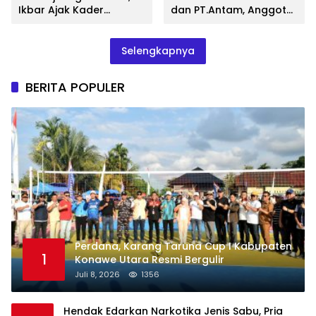
Ikbar Ajak Kader
dan PT.Antam, Anggota
Gotong Royong
DPRD Konut Fraksi
Membangun Daerah
Gerindra, Samir Berikan
Apresiasi
Selengkapnya
BERITA POPULER
Perdana, Karang Taruna Cup I Kabupaten
1
Konawe Utara Resmi Bergulir
Juli 8, 2026
1356
Hendak Edarkan Narkotika Jenis Sabu, Pria