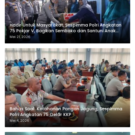
Hadir Untuk Masyarakat, Sespimma Polri Angkatan
75 Pokjar V, Bagikan Sembako dan Santuni Anak
Yatim
Mei 21, 2026
Bahas Soal Ketahanan Pangan Jagung, Sespimma
Polri Angkatan 75 Gelar KKP
Mei 4, 2026