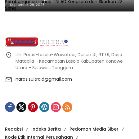
Skadron 22 Sena
September 29, 2025
Jln. Poros-Lasolo-Wawotobi, Dusun 01, RT 01, Desa
Matapila - Kecamatan Lasolo Kabupaten Konawe
Utara - Sulawesi Tenggara
narasisultraid@gmail.com
Redaksi
Indeks Berita
Pedoman Media Siber
Kode Etik Internal Perusahaan