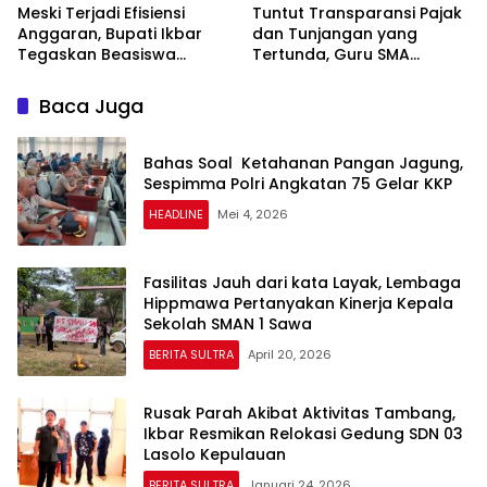
Meski Terjadi Efisiensi
Tuntut Transparansi Pajak
Anggaran, Bupati Ikbar
dan Tunjangan yang
Tegaskan Beasiswa
Tertunda, Guru SMA
Konasara Tetap di
Sederajat Demo Dikbud
Lanjutkan
Sultra
Baca Juga
Bahas Soal Ketahanan Pangan Jagung,
Sespimma Polri Angkatan 75 Gelar KKP
HEADLINE
Mei 4, 2026
Fasilitas Jauh dari kata Layak, Lembaga
Hippmawa Pertanyakan Kinerja Kepala
Sekolah SMAN 1 Sawa
BERITA SULTRA
April 20, 2026
Rusak Parah Akibat Aktivitas Tambang,
Ikbar Resmikan Relokasi Gedung SDN 03
Lasolo Kepulauan
BERITA SULTRA
Januari 24, 2026