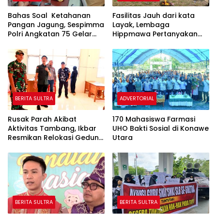
Bahas Soal Ketahanan
Fasilitas Jauh dari kata
Pangan Jagung, Sespimma
Layak, Lembaga
Polri Angkatan 75 Gelar
Hippmawa Pertanyakan
KKP
Kinerja Kepala Sekolah
SMAN 1 Sawa
BERITA SULTRA
ADVERTORIAL
Rusak Parah Akibat
170 Mahasiswa Farmasi
Aktivitas Tambang, Ikbar
UHO Bakti Sosial di Konawe
Resmikan Relokasi Gedung
Utara
SDN 03 Lasolo Kepulauan
BERITA SULTRA
BERITA SULTRA