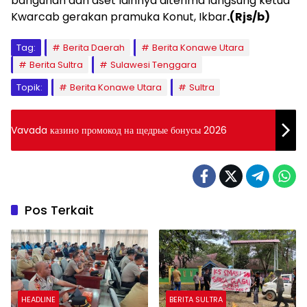
bangunan dan aset lainnya diterima langsung ketua
Kwarcab gerakan pramuka Konut, Ikbar
.(Rjs/b)
Tag:
Berita Daerah
Berita Konawe Utara
Berita Sultra
Sulawesi Tenggara
Topik:
Berita Konawe Utara
Sultra
Vavada казино промокод на щедрые бонусы 2026
Pos Terkait
HEADLINE
BERITA SULTRA