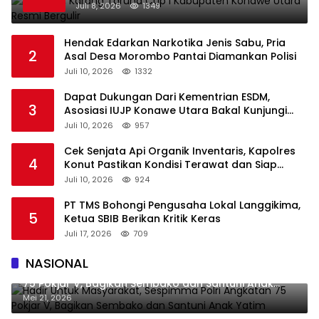
Juli 8, 2026
1349
Hendak Edarkan Narkotika Jenis Sabu, Pria
2
Asal Desa Morombo Pantai Diamankan Polisi
Juli 10, 2026
1332
Dapat Dukungan Dari Kementrian ESDM,
3
Asosiasi IUJP Konawe Utara Bakal Kunjungi
Pemegang IUP di Konut
Juli 10, 2026
957
Cek Senjata Api Organik Inventaris, Kapolres
4
Konut Pastikan Kondisi Terawat dan Siap
Digunakan
Juli 10, 2026
924
PT TMS Bohongi Pengusaha Lokal Langgikima,
5
Ketua SBIB Berikan Kritik Keras
Juli 17, 2026
709
NASIONAL
Hadir Untuk Masyarakat, Sespimma Polri Angkatan
75 Pokjar V, Bagikan Sembako dan Santuni Anak
Yatim
Mei 21, 2026