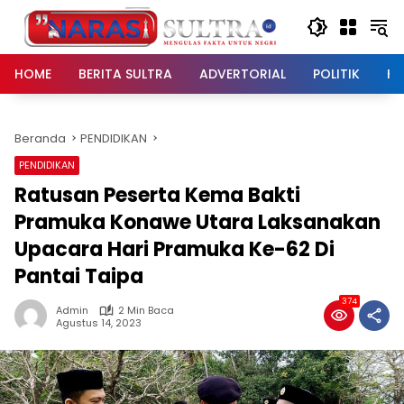
Langsung
ke
konten
HOME
BERITA SULTRA
ADVERTORIAL
POLITIK
HU
Beranda
PENDIDIKAN
PENDIDIKAN
Ratusan Peserta Kema Bakti
Pramuka Konawe Utara Laksanakan
Upacara Hari Pramuka Ke-62 Di
Pantai Taipa
374
Admin
2 Min Baca
Agustus 14, 2023