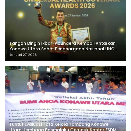
Tangan Dingin Ikbar-Abuhaera Kembali Antarkan
Konawe Utara Sabet Penghargaan Nasional UHC
Award 2026
Januari 27, 2026
Tuntut Evaluasi Tata Kelola Tambang Konawe
Utara, Lembaga Basmalaku Geruduk Kantor ESDM RI