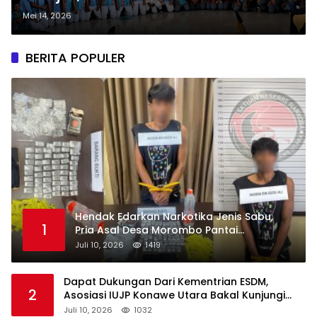
Brantas Peredaran Narkotika di
Mei 14, 2026
Bumi Oheo
BERITA POPULER
Hendak Edarkan Narkotika Jenis Sabu,
1
Pria Asal Desa Morombo Pantai
Diamankan Polisi
Juli 10, 2026
1419
Dapat Dukungan Dari Kementrian ESDM,
2
Asosiasi IUJP Konawe Utara Bakal Kunjungi
Pemegang IUP di Konut
Juli 10, 2026
1032