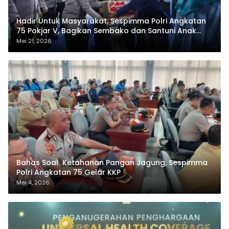
Hadir Untuk Masyarakat, Sespimma Polri Angkatan
75 Pokjar V, Bagikan Sembako dan Santuni Anak
Yatim
Mei 21, 2026
Bahas Soal Ketahanan Pangan Jagung, Sespimma
Polri Angkatan 75 Gelar KKP
Mei 4, 2026