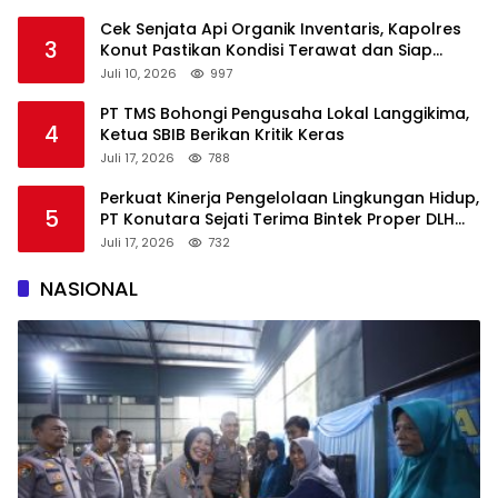
Cek Senjata Api Organik Inventaris, Kapolres
3
Konut Pastikan Kondisi Terawat dan Siap
Digunakan
Juli 10, 2026
997
PT TMS Bohongi Pengusaha Lokal Langgikima,
4
Ketua SBIB Berikan Kritik Keras
Juli 17, 2026
788
Perkuat Kinerja Pengelolaan Lingkungan Hidup,
5
PT Konutara Sejati Terima Bintek Proper DLH
Sultra
Juli 17, 2026
732
NASIONAL