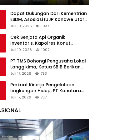
Polisi
Dapat Dukungan Dari Kementrian
ESDM, Asosiasi IUJP Konawe Utara
Bakal Kunjungi Pemegang IUP di
Juli 10, 2026
1037
Konut
Cek Senjata Api Organik
Inventaris, Kapolres Konut
Pastikan Kondisi Terawat dan Siap
Juli 10, 2026
1002
Digunakan
PT TMS Bohongi Pengusaha Lokal
Langgikima, Ketua SBIB Berikan
Kritik Keras
Juli 17, 2026
793
Perkuat Kinerja Pengelolaan
Lingkungan Hidup, PT Konutara
Sejati Terima Bintek Proper DLH
Juli 17, 2026
737
Sultra
ASIONAL