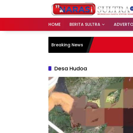
Langsung
ke
konten
HOME
BERITA SULTRA
ADVERTO
Breaking News
Desa Hudoa