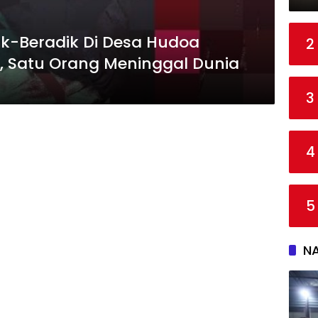
k-Beradik Di Desa Hudoa
2
, Satu Orang Meninggal Dunia
3
4
5
N