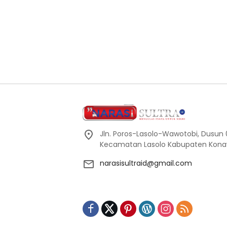
Jln. Poros-Lasolo-Wawotobi, Dusun 0
Kecamatan Lasolo Kabupaten Konaw
narasisultraid@gmail.com