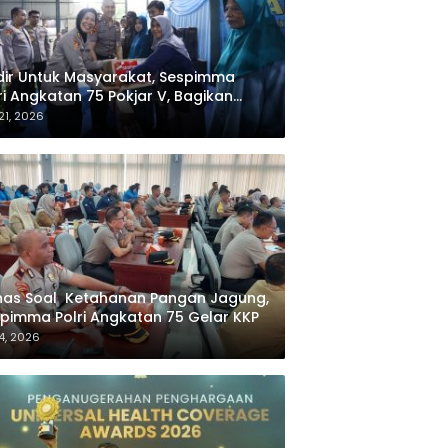
ir Untuk Masyarakat, Sespimma
i Angkatan 75 Pokjar V, Bagikan
bako dan Santuni Anak Yatim
21, 2026
has Soal Ketahanan Pangan Jagung,
pimma Polri Angkatan 75 Gelar KKP
4, 2026