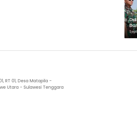
Did
Dan
Pe
Sept
dan
1, RT 01, Desa Matapila -
e Utara - Sulawesi Tenggara