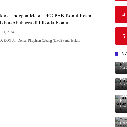
4
ilkada Didepan Mata, DPC PBB Konut Resmi
 Ikbar-Abuhaera di Pilkada Konut
l 21, 2024
5
 KONUT- Dewan Pimpinan Cabang (DPC) Partai Bulan…
N
Had
75 Pokjar V, Ba
Yat
Mei 
Bah
Pol
Mei 
Tan
Kon
Awa
Janua
Tun
Uta