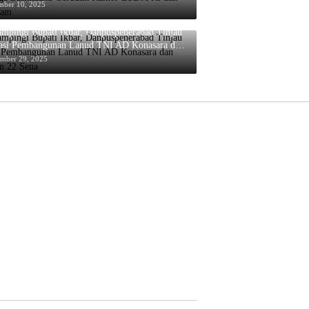
M RI dan PT.Antam
mber 10, 2025
mpingi Bupati Ikbar, Danpuspenerabad Tinjau
asi Pembangunan Lanud TNI AD Konasara dan
dron 22 Sena
ember 29, 2025