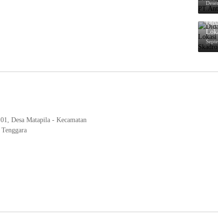
ESD
Dese
Dida
Lok
Ska
Sept
 01, Desa Matapila - Kecamatan
 Tenggara