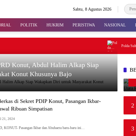
Sabtu, 8 Agustus 2026
ORIAL
POLITIK
HUKRIM
PERISTIWA
NASIONAL
Polda Sultra M
DPRD Konut, Abdul Halim Alkap Siap
B
akat Konut Khusunya Bajo
erkas di Sekret PDIP Konut, Pasangan Ikbar-
2
awal Ribuan Simpatisan
l 21, 2024
3
KONUT- Pasangan Ikbar dan Abuhaera baru-baru ini…