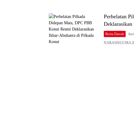
Perhelatan P
Deklarasikan
Berita Daerah
Apri
NARASISULTRA.ID,