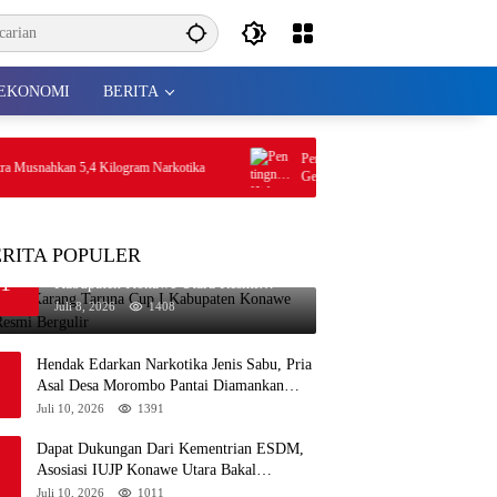
EKONOMI
BERITA
Pentingnya Hidup Sehat, Sidokkes Polres
usnahkan 5,4 Kilogram Narkotika
Gelar Edukasi Penyakit Jantung Koroner
Personil
ERITA POPULER
Perdana, Karang Taruna Cup I
1
Kabupaten Konawe Utara Resmi
Bergulir
Juli 8, 2026
1408
Hendak Edarkan Narkotika Jenis Sabu, Pria
Asal Desa Morombo Pantai Diamankan
Polisi
Juli 10, 2026
1391
Dapat Dukungan Dari Kementrian ESDM,
Asosiasi IUJP Konawe Utara Bakal
Kunjungi Pemegang IUP di Konut
Juli 10, 2026
1011