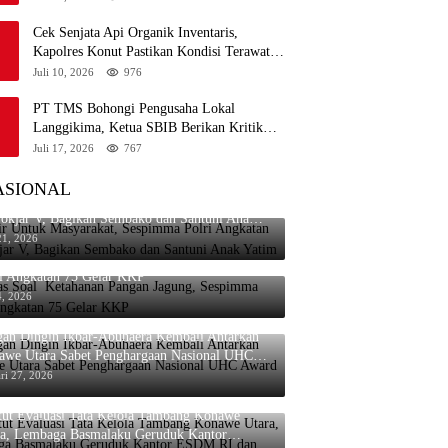
Cek Senjata Api Organik Inventaris,
Kapolres Konut Pastikan Kondisi Terawat
dan Siap Digunakan
Juli 10, 2026
976
PT TMS Bohongi Pengusaha Lokal
Langgikima, Ketua SBIB Berikan Kritik
Keras
Juli 17, 2026
767
ASIONAL
ir Untuk Masyarakat, Sespimma Polri Angkatan
gikan Sembako dan Santuni Anak
im
21, 2026
as Soal Ketahanan Pangan Jagung, Sespimma
ri Angkatan 75 Gelar KKP
4, 2026
gan Dingin Ikbar-Abuhaera Kembali Antarkan
awe Utara Sabet Penghargaan Nasional UHC
rd 2026
ri 27, 2026
tut Evaluasi Tata Kelola Tambang Konawe
ra, Lembaga Basmalaku Geruduk Kantor