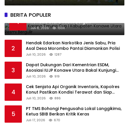
Kecamatan Lasolo Konut
BERITA POPULER
Perdana, Karang Taruna Cup I Kabupaten
1
Konawe Utara Resmi Bergulir
Juli 8, 2026
1308
Hendak Edarkan Narkotika Jenis Sabu, Pria
2
Asal Desa Morombo Pantai Diamankan Polisi
Juli 10, 2026
1287
Dapat Dukungan Dari Kementrian ESDM,
3
Asosiasi IUJP Konawe Utara Bakal Kunjungi
Pemegang IUP di Konut
Juli 10, 2026
919
Cek Senjata Api Organik Inventaris, Kapolres
4
Konut Pastikan Kondisi Terawat dan Siap
Digunakan
Juli 10, 2026
886
PT TMS Bohongi Pengusaha Lokal Langgikima,
5
Ketua SBIB Berikan Kritik Keras
Juli 17, 2026
670