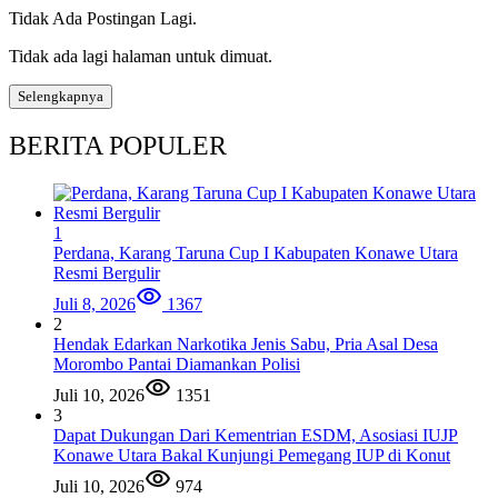
Tidak Ada Postingan Lagi.
Tidak ada lagi halaman untuk dimuat.
Selengkapnya
BERITA POPULER
1
Perdana, Karang Taruna Cup I Kabupaten Konawe Utara
Resmi Bergulir
Juli 8, 2026
1367
2
Hendak Edarkan Narkotika Jenis Sabu, Pria Asal Desa
Morombo Pantai Diamankan Polisi
Juli 10, 2026
1351
3
Dapat Dukungan Dari Kementrian ESDM, Asosiasi IUJP
Konawe Utara Bakal Kunjungi Pemegang IUP di Konut
Juli 10, 2026
974