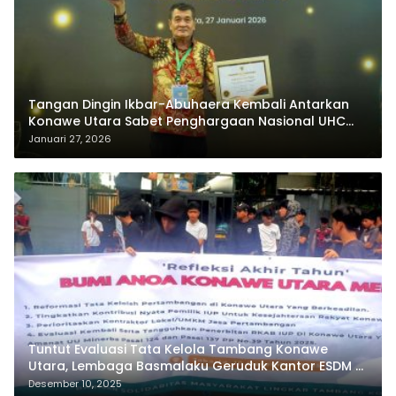
Tangan Dingin Ikbar-Abuhaera Kembali Antarkan
Konawe Utara Sabet Penghargaan Nasional UHC
Award 2026
Januari 27, 2026
Tuntut Evaluasi Tata Kelola Tambang Konawe
Utara, Lembaga Basmalaku Geruduk Kantor ESDM RI
dan PT.Antam
Desember 10, 2025