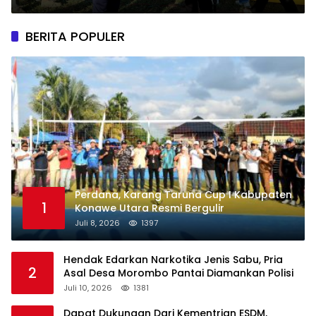
Tournament Futsal Bahari Cup IV
BERITA POPULER
Perdana, Karang Taruna Cup I Kabupaten
1
Konawe Utara Resmi Bergulir
Juli 8, 2026
1397
Hendak Edarkan Narkotika Jenis Sabu, Pria
2
Asal Desa Morombo Pantai Diamankan Polisi
Juli 10, 2026
1381
Dapat Dukungan Dari Kementrian ESDM,