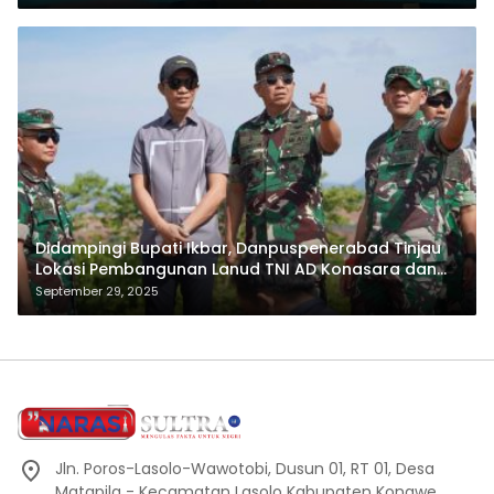
Didampingi Bupati Ikbar, Danpuspenerabad Tinjau
Lokasi Pembangunan Lanud TNI AD Konasara dan
Skadron 22 Sena
September 29, 2025
Jln. Poros-Lasolo-Wawotobi, Dusun 01, RT 01, Desa
Matapila - Kecamatan Lasolo Kabupaten Konawe