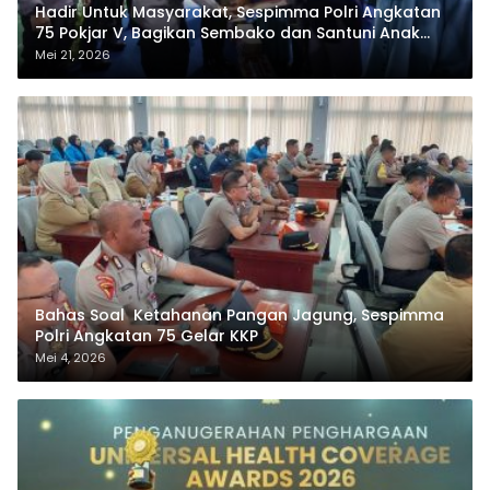
Hadir Untuk Masyarakat, Sespimma Polri Angkatan
75 Pokjar V, Bagikan Sembako dan Santuni Anak
Yatim
Mei 21, 2026
Bahas Soal Ketahanan Pangan Jagung, Sespimma
Polri Angkatan 75 Gelar KKP
Mei 4, 2026