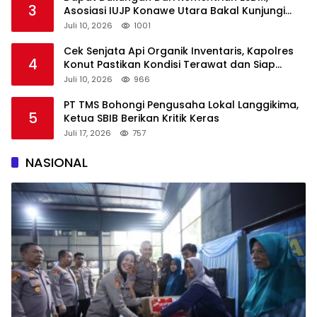
3
Asosiasi IUJP Konawe Utara Bakal Kunjungi
Pemegang IUP di Konut
Juli 10, 2026
1001
Cek Senjata Api Organik Inventaris, Kapolres
4
Konut Pastikan Kondisi Terawat dan Siap
Digunakan
Juli 10, 2026
966
PT TMS Bohongi Pengusaha Lokal Langgikima,
5
Ketua SBIB Berikan Kritik Keras
Juli 17, 2026
757
NASIONAL