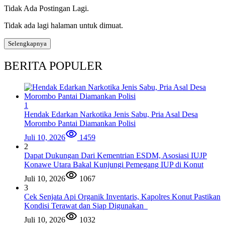
Tidak Ada Postingan Lagi.
Tidak ada lagi halaman untuk dimuat.
Selengkapnya
BERITA POPULER
1
Hendak Edarkan Narkotika Jenis Sabu, Pria Asal Desa
Morombo Pantai Diamankan Polisi
Juli 10, 2026
1459
2
Dapat Dukungan Dari Kementrian ESDM, Asosiasi IUJP
Konawe Utara Bakal Kunjungi Pemegang IUP di Konut
Juli 10, 2026
1067
3
Cek Senjata Api Organik Inventaris, Kapolres Konut Pastikan
Kondisi Terawat dan Siap Digunakan
Juli 10, 2026
1032