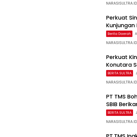
NARASISULTRA.ID
Perkuat Sin
Kunjungan
Berita Daerah
A
NARASISULTRA.ID
Perkuat Ki
Konutara Se
BERITA SULTRA
NARASISULTRA.ID
PT TMS Boh
SBIB Berika
BERITA SULTRA
NARASISULTRA.ID,
PT.TMS Ing