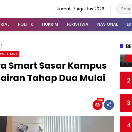
Jumat, 7 Agustus 2026
RIAL
POLITIK
HUKRIM
PERISTIWA
NASIONAL
E
BE
AWE UTARA
ra Smart Sasar Kampus
cairan Tahap Dua Mulai
2
4012
3
4