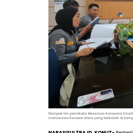
Nampak tim perivikator Beasiswa Konasara Smar
mahasiswa Konawe Utara yang berkuliah di kampu
NARASISULTRA.ID, KONUT-
Pemeri