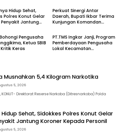
nya Hidup Sehat,
Perkuat Sinergi Antar
s Polres Konut Gelar
Daerah, Bupati Ikbar Terima
 Penyakit Jantung
Kunjungan Komandan
 SULTRA
BERITA SULTRA
 Kepada Personil
Danlanal Kendari
 Bohongi Pengusaha
PT.TMS Ingkar Janji, Program
anggikima, Ketua SBIB
Pemberdayaan Pengusaha
Kritik Keras
Lokal Kecamatan
Langgikima Menuai Kritikan
ra Musnahkan 5,4 Kilogram Narkotika
Agustus 5, 2026
 KONUT- Direktorat Reserse Narkoba (Ditresnarkoba) Polda
 Hidup Sehat, Sidokkes Polres Konut Gelar
nyakit Jantung Koroner Kepada Personil
Agustus 5, 2026