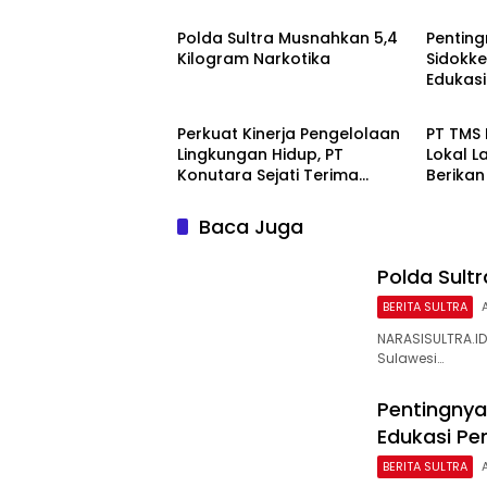
Polda Sultra Musnahkan 5,4
Penting
Kilogram Narkotika
Sidokke
Edukasi
BERITA SULTRA
BERITA
Koroner
Perkuat Kinerja Pengelolaan
PT TMS
Lingkungan Hidup, PT
Lokal L
Konutara Sejati Terima
Berikan 
Bintek Proper DLH Sultra
Baca Juga
Polda Sult
BERITA SULTRA
NARASISULTRA.ID,
Sulawesi…
Pentingnya
Edukasi Pe
BERITA SULTRA