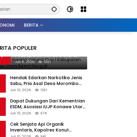
KONOMI
BERITA
RITA POPULER
Perdana, Karang Taruna Cup
1
I Kabupaten Konawe Utara
Resmi Bergulir
Juli 8, 2026
1367
Hendak Edarkan Narkotika Jenis
Sabu, Pria Asal Desa Morombo
Pantai Diamankan Polisi
Juli 10, 2026
1351
Dapat Dukungan Dari Kementrian
ESDM, Asosiasi IUJP Konawe Utara
Bakal Kunjungi Pemegang IUP di
Juli 10, 2026
974
Konut
Cek Senjata Api Organik
Inventaris, Kapolres Konut
Pastikan Kondisi Terawat dan Siap
Juli 10, 2026
941