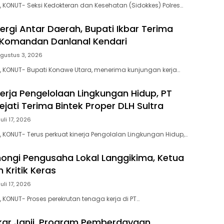
, KONUT- Seksi Kedokteran dan Kesehatan (Sidokkes) Polres…
ergi Antar Daerah, Bupati Ikbar Terima
 Komandan Danlanal Kendari
gustus 3, 2026
, KONUT- Bupati Konawe Utara, menerima kunjungan kerja…
nerja Pengelolaan Lingkungan Hidup, PT
jati Terima Bintek Proper DLH Sultra
Juli 17, 2026
, KONUT- Terus perkuat kinerja Pengolalan Lingkungan Hidup,…
ongi Pengusaha Lokal Langgikima, Ketua
n Kritik Keras
Juli 17, 2026
 KONUT- Proses perekrutan tenaga kerja di PT…
kar Janji, Program Pemberdayaan