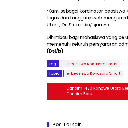
“Kami sebagai kordinator beasiswa
tugas dan tanggunjawab mengurus in
Utara, Dr. Safruddin,”ujarnya.
Dihimbau bagi mahasiswa yang bel
memenuhi seluruh persyaratan admin
(Bsl/b)
Tag:
Beasiswa Konasara Smart
Topik:
Beasiswa Konasara Smart.
Dandim 1430 Konawe Utara Ber
Dandim Baru
Pos Terkait
BERITA SULTRA
BERITA