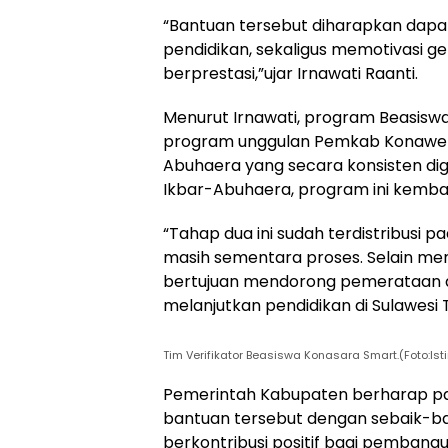
“Bantuan tersebut diharapkan dap
pendidikan, sekaligus memotivasi g
berprestasi,”ujar Irnawati Raanti.
Menurut Irnawati, program Beasisw
program unggulan Pemkab Konawe U
Abuhaera yang secara konsisten dig
Ikbar-Abuhaera, program ini kembali
“Tahap dua ini sudah terdistribusi 
masih sementara proses. Selain mem
bertujuan mendorong pemerataan ak
melanjutkan pendidikan di Sulawesi 
Tim Verifikator Beasiswa Konasara Smart.(Foto:Is
Pemerintah Kabupaten berharap p
bantuan tersebut dengan sebaik-ba
berkontribusi positif bagi pemban