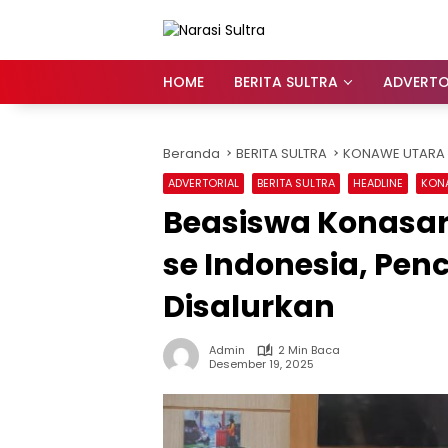
Langsung
ke
konten
HOME
BERITA SULTRA
ADVERTO
Beranda
BERITA SULTRA
KONAWE UTARA
ADVERTORIAL
BERITA SULTRA
HEADLINE
KON
Beasiswa Konasa
se Indonesia, Pen
Disalurkan
Admin
2 Min Baca
Desember 19, 2025