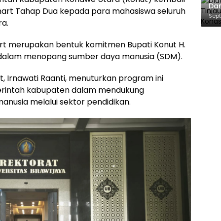
Dan
art Tahap Dua kepada para mahasiswa seluruh
Pe
Sept
ra.
dan
rt merupakan bentuk komitmen Bupati Konut H.
a dalam menopang sumber daya manusia (SDM).
, Irnawati Raanti, menuturkan program ini
rintah kabupaten dalam mendukung
anusia melalui sektor pendidikan.