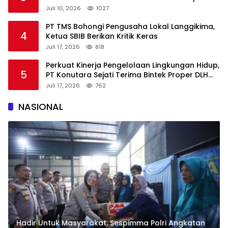
Digunakan
Juli 10, 2026
1027
PT TMS Bohongi Pengusaha Lokal Langgikima,
4
Ketua SBIB Berikan Kritik Keras
Juli 17, 2026
818
Perkuat Kinerja Pengelolaan Lingkungan Hidup,
5
PT Konutara Sejati Terima Bintek Proper DLH
Sultra
Juli 17, 2026
762
NASIONAL
Hadir Untuk Masyarakat, Sespimma Polri Angkatan