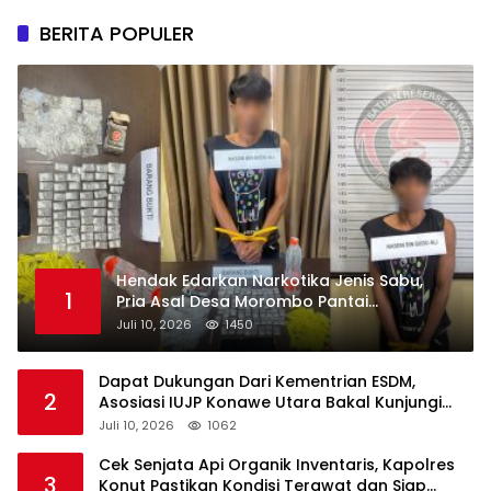
BERITA POPULER
Hendak Edarkan Narkotika Jenis Sabu,
1
Pria Asal Desa Morombo Pantai
Diamankan Polisi
Juli 10, 2026
1450
Dapat Dukungan Dari Kementrian ESDM,
2
Asosiasi IUJP Konawe Utara Bakal Kunjungi
Pemegang IUP di Konut
Juli 10, 2026
1062
Cek Senjata Api Organik Inventaris, Kapolres
3
Konut Pastikan Kondisi Terawat dan Siap