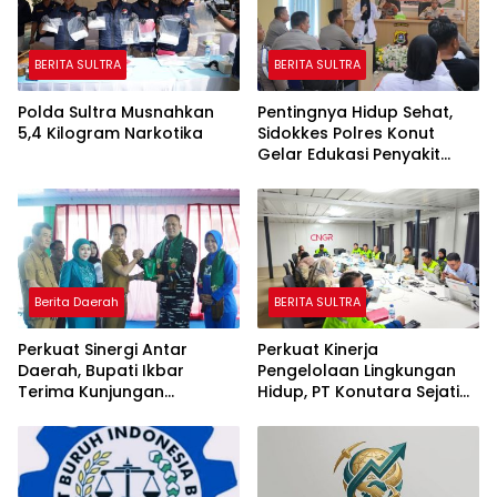
BERITA SULTRA
BERITA SULTRA
Polda Sultra Musnahkan
Pentingnya Hidup Sehat,
5,4 Kilogram Narkotika
Sidokkes Polres Konut
Gelar Edukasi Penyakit
Jantung Koroner Kepada
Personil
Berita Daerah
BERITA SULTRA
Perkuat Sinergi Antar
Perkuat Kinerja
Daerah, Bupati Ikbar
Pengelolaan Lingkungan
Terima Kunjungan
Hidup, PT Konutara Sejati
Komandan Danlanal
Terima Bintek Proper DLH
Kendari
Sultra