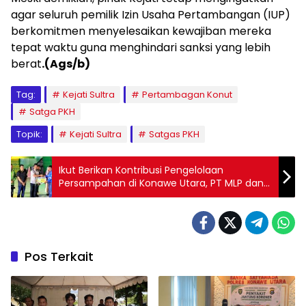
agar seluruh pemilik Izin Usaha Pertambangan (IUP)
berkomitmen menyelesaikan kewajiban mereka
tepat waktu guna menghindari sanksi yang lebih
berat
.(Ags/b)
Tag:
Kejati Sultra
Pertambagan Konut
Satga PKH
Topik:
Kejati Sultra
Satgas PKH
Ikut Berikan Kontribusi Pengelolaan
Persampahan di Konawe Utara, PT MLP dan
PT KES Sabet Penghargaan
Pos Terkait