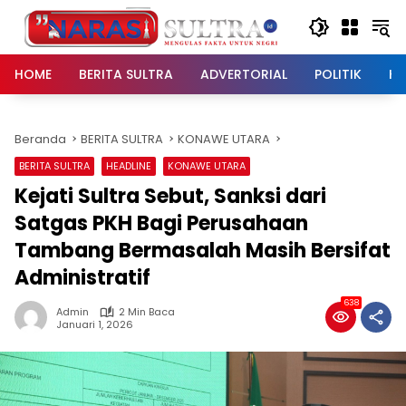
Langsung
ke
konten
HOME
BERITA SULTRA
ADVERTORIAL
POLITIK
HU
Beranda
BERITA SULTRA
KONAWE UTARA
BERITA SULTRA
HEADLINE
KONAWE UTARA
Kejati Sultra Sebut, Sanksi dari
Satgas PKH Bagi Perusahaan
Tambang Bermasalah Masih Bersifat
Administratif
638
Admin
2 Min Baca
Januari 1, 2026