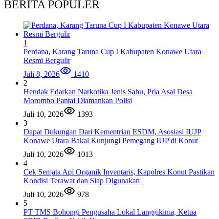
BERITA POPULER
1
Perdana, Karang Taruna Cup I Kabupaten Konawe Utara
Resmi Bergulir
Juli 8, 2026
1410
2
Hendak Edarkan Narkotika Jenis Sabu, Pria Asal Desa
Morombo Pantai Diamankan Polisi
Juli 10, 2026
1393
3
Dapat Dukungan Dari Kementrian ESDM, Asosiasi IUJP
Konawe Utara Bakal Kunjungi Pemegang IUP di Konut
Juli 10, 2026
1013
4
Cek Senjata Api Organik Inventaris, Kapolres Konut Pastikan
Kondisi Terawat dan Siap Digunakan
Juli 10, 2026
978
5
PT TMS Bohongi Pengusaha Lokal Langgikima, Ketua