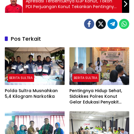
Apresiasi Terbentuknya IUJP Konut, Tokoh
PDI Perjuangan Konut Tekankan Pentingnya
Implementasi UU Minerba dalam
Pemberdayaan
Pos Terkait
BERITA SULTRA
BERITA SULTRA
Polda Sultra Musnahkan
Pentingnya Hidup Sehat,
5,4 Kilogram Narkotika
Sidokkes Polres Konut
Gelar Edukasi Penyakit
Jantung Koroner Kepada
Personil