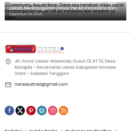
Didampingi Bupati Ikbar, Danpuspenerabad Tinjau
Lokasi Pembangunan Lanud TNI AD Konasara dan
Skadron 22 Sena
September 29, 2025
Jln. Poros-Lasolo-Wawotobi, Dusun 01, RT 01, Desa
Matapila - Kecamatan Lasolo Kabupaten Konawe
Utara - Sulawesi Tenggara
narasisultraid@gmail.com