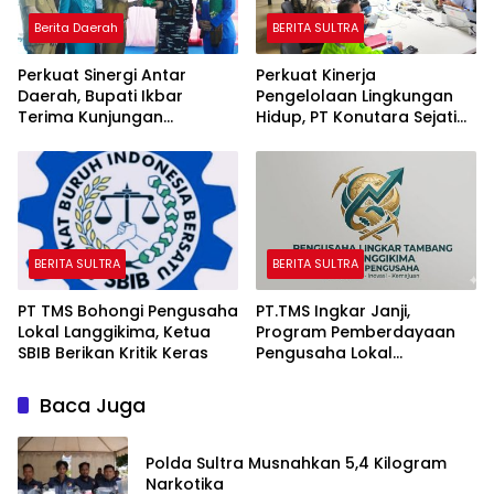
Berita Daerah
BERITA SULTRA
Perkuat Sinergi Antar
Perkuat Kinerja
Daerah, Bupati Ikbar
Pengelolaan Lingkungan
Terima Kunjungan
Hidup, PT Konutara Sejati
Komandan Danlanal
Terima Bintek Proper DLH
Kendari
Sultra
BERITA SULTRA
BERITA SULTRA
PT TMS Bohongi Pengusaha
PT.TMS Ingkar Janji,
Lokal Langgikima, Ketua
Program Pemberdayaan
SBIB Berikan Kritik Keras
Pengusaha Lokal
Kecamatan Langgikima
Menuai Kritikan
Baca Juga
Polda Sultra Musnahkan 5,4 Kilogram
Narkotika