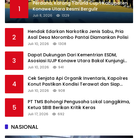
Perdana, Karang Taruna Cup I Kabupaten
1
Konawe Utara Resmi Bergulir
Juli 8, 2026
1329
Hendak Edarkan Narkotika Jenis Sabu, Pria
2
Asal Desa Morombo Pantai Diamankan Polisi
Juli 10, 2026
1308
Dapat Dukungan Dari Kementrian ESDM,
3
Asosiasi IUJP Konawe Utara Bakal Kunjungi
Pemegang IUP di Konut
Juli 10, 2026
941
Cek Senjata Api Organik Inventaris, Kapolres
4
Konut Pastikan Kondisi Terawat dan Siap
Digunakan
Juli 10, 2026
908
PT TMS Bohongi Pengusaha Lokal Langgikima,
5
Ketua SBIB Berikan Kritik Keras
Juli 17, 2026
692
NASIONAL