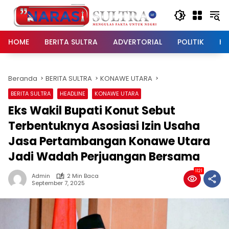
Langsung
ke
konten
HOME
BERITA SULTRA
ADVERTORIAL
POLITIK
HU
Beranda
BERITA SULTRA
KONAWE UTARA
BERITA SULTRA
HEADLINE
KONAWE UTARA
Eks Wakil Bupati Konut Sebut
Terbentuknya Asosiasi Izin Usaha
Jasa Pertambangan Konawe Utara
Jadi Wadah Perjuangan Bersama
1121
Admin
2 Min Baca
September 7, 2025