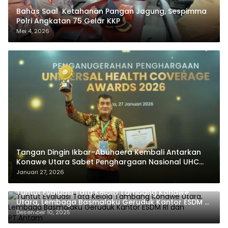
Bahas Soal Ketahanan Pangan Jagung, Sespimma
Polri Angkatan 75 Gelar KKP
Mei 4, 2026
Tangan Dingin Ikbar-Abuhaera Kembali Antarkan
Konawe Utara Sabet Penghargaan Nasional UHC
Award 2026
Januari 27, 2026
Tuntut Evaluasi Tata Kelola Tambang Konawe
Utara, Lembaga Basmalaku Geruduk Kantor ESDM RI
dan PT.Antam
Desember 10, 2025