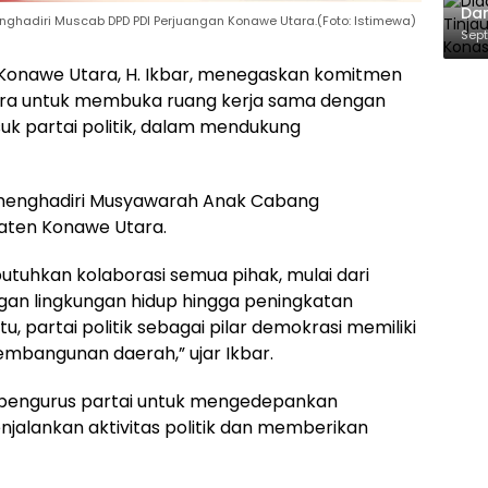
Dan
enghadiri Muscab DPD PDI Perjuangan Konawe Utara.(Foto: Istimewa)
Pe
Sept
dan
Konawe Utara, H. Ikbar, menegaskan komitmen
ra untuk membuka ruang kerja sama dengan
k partai politik, dalam mendukung
 menghadiri Musyawarah Anak Cabang
aten Konawe Utara.
uhkan kolaborasi semua pihak, mulai dari
gan lingkungan hidup hingga peningkatan
, partai politik sebagai pilar demokrasi memiliki
mbangunan daerah,” ujar Ikbar.
n pengurus partai untuk mengedepankan
alankan aktivitas politik dan memberikan