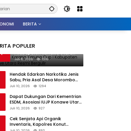
KONOMI
BERITA
RITA POPULER
Perdana, Karang Taruna Cup
1
I Kabupaten Konawe Utara
Resmi Bergulir
Juli 8, 2026
1316
Hendak Edarkan Narkotika Jenis
Sabu, Pria Asal Desa Morombo
Pantai Diamankan Polisi
Juli 10, 2026
1294
Dapat Dukungan Dari Kementrian
ESDM, Asosiasi IUJP Konawe Utara
Bakal Kunjungi Pemegang IUP di
Juli 10, 2026
927
Konut
Cek Senjata Api Organik
Inventaris, Kapolres Konut
Pastikan Kondisi Terawat dan Siap
Juli 10, 2026
893