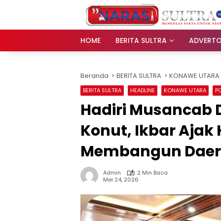
Langsung
ke
konten
HOME
BERITA SULTRA
ADVERTO
Beranda
BERITA SULTRA
KONAWE UTARA
BERITA SULTRA
HEADLINE
KONAWE UTARA
PO
Hadiri Musancab 
Konut, Ikbar Ajak
Membangun Dae
Admin
2 Min Baca
Mei 24, 2026