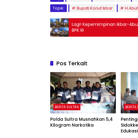
Topik:
Bupati Konut Ikbar
H.Abu
Lagi! Kepemimpinan Ikbar-Abu
BPK RI
Pos Terkait
BERITA SULTRA
BERITA
Polda Sultra Musnahkan 5,4
Penting
Kilogram Narkotika
Sidokke
Edukasi
Koroner