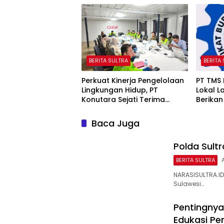
BERITA SULTRA
BERITA
Perkuat Kinerja Pengelolaan
PT TMS
Lingkungan Hidup, PT
Lokal L
Konutara Sejati Terima
Berikan 
Bintek Proper DLH Sultra
Baca Juga
Polda Sult
BERITA SULTRA
NARASISULTRA.ID,
Sulawesi…
Pentingnya
Edukasi Pe