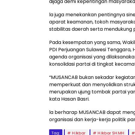
dijaga demi kepentingan masyaraka
la juga menekankan pentingnya siner
aparat keamanan, tokoh masyaraka
stabilitas daerah serta mendukun
Pada kesempatan yang sama, Wakil
PDI Perjuangan Sulawesi Tenggara
agenda organisasi yang dilaksanakan
konsolidasi partai di tingkat kecama
“MUSANCAB bukan sekadar kegiatan
memperkuat dan menyolidkan strukt
merupakan ujung tombak partai ya
kata Hasan Basri.
la berharap MUSANCAB dapat meng
organisasi dan kerja-kerja politik p
Tag:
H.Ikbar
H.Ikbar SH.MH