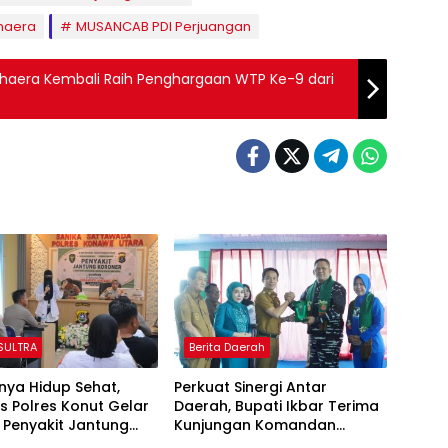
haera
MUSANCAB PDI Perjuangan
haera Kembali Raih Penghargaan WTP Ke-9 dari
 SULTRA
Berita Daerah
nya Hidup Sehat,
Perkuat Sinergi Antar
s Polres Konut Gelar
Daerah, Bupati Ikbar Terima
 Penyakit Jantung
Kunjungan Komandan
BERITA SULTRA
 Kepada Personil
Danlanal Kendari