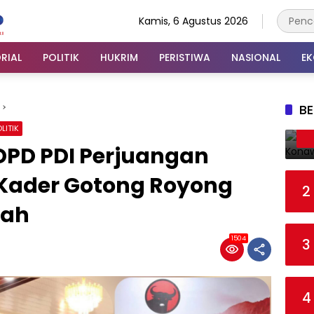
Kamis, 6 Agustus 2026
RIAL
POLITIK
HUKRIM
PERISTIWA
NASIONAL
E
BE
LITIK
DPD PDI Perjuangan
 Kader Gotong Royong
2
rah
1504
3
4