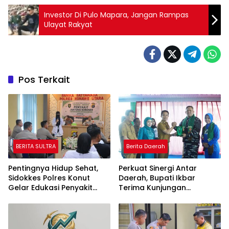
Investor Di Pulo Mapara, Jangan Rampas
Ulayat Rakyat
Pos Terkait
BERITA SULTRA
Berita Daerah
Pentingnya Hidup Sehat,
Perkuat Sinergi Antar
Sidokkes Polres Konut
Daerah, Bupati Ikbar
Gelar Edukasi Penyakit
Terima Kunjungan
Jantung Koroner Kepada
Komandan Danlanal
Personil
Kendari