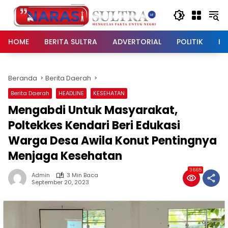
Langsung
ke
konten
HOME
BERITA SULTRA
ADVERTORIAL
POLITIK
HU
Beranda
Berita Daerah
Berita Daerah
HEADLINE
KESEHATAN
Mengabdi Untuk Masyarakat,
Poltekkes Kendari Beri Edukasi
Warga Desa Awila Konut Pentingnya
Menjaga Kesehatan
3665
Admin
3 Min Baca
September 20, 2023