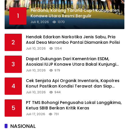
Perdana, Karang Taruna Cup I Kabupaten
1
Konawe Utara Resmi Bergulir
Juli 8, 2026
1370
Hendak Edarkan Narkotika Jenis Sabu, Pria
2
Asal Desa Morombo Pantai Diamankan Polisi
Juli 10, 2026
1354
Dapat Dukungan Dari Kementrian ESDM,
3
Asosiasi IUJP Konawe Utara Bakal Kunjungi
Pemegang IUP di Konut
Juli 10, 2026
979
Cek Senjata Api Organik Inventaris, Kapolres
4
Konut Pastikan Kondisi Terawat dan Siap
Digunakan
Juli 10, 2026
944
PT TMS Bohongi Pengusaha Lokal Langgikima,
5
Ketua SBIB Berikan Kritik Keras
Juli 17, 2026
731
NASIONAL