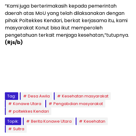
“Kami juga berterimakasih kepada pemerintah
daerah atas MoU yang telah dilaksanakan dengan
pihak Poltekkes Kendari, berkat kerjasama itu, kami
masyarakat Konut bisa ikut memperoleh
pengetahuan terkait menjaga kesehatan,”tutupnya.
(Rjs/b)
Tag:
Desa Awila
Kesehatan masyarakat
Konawe Utara
Pengabdian masyarakat
poltekkes Kendari
Topik:
Berita Konawe Utara
Kesehatan
Sultra