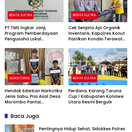
BERITA SULTRA
BERITA SULTRA
PT.TMS Ingkar Janji,
Cek Senjata Api Organik
Program Pemberdayaan
Inventaris, Kapolres Konut
Pengusaha Lokal
Pastikan Kondisi Terawat
Kecamatan Langgikima
dan Siap Digunakan
Menuai Kritikan
ADVERTORIAL
BERITA SULTRA
Hendak Edarkan Narkotika
Perdana, Karang Taruna
Jenis Sabu, Pria Asal Desa
Cup I Kabupaten Konawe
Morombo Pantai
Utara Resmi Bergulir
Diamankan Polisi
Baca Juga
Pentingnya Hidup Sehat, Sidokkes Polres