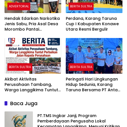
ADVERTORIAL
BERITA SULTRA
Hendak Edarkan Narkotika
Perdana, Karang Taruna
Jenis Sabu, Pria Asal Desa
Cup I Kabupaten Konawe
Morombo Pantai
Utara Resmi Bergulir
Diamankan Polisi
BERITA SULTRA
BERITA SULTRA
Akibat Aktivitas
Peringati Hari Lingkungan
Perusahaan Tambang,
Hidup Sedunia, Karang
Warga Langgikima Tuntut
Taruna Bersama PT Antam
Perbaikan Jalan Kepada
UBPN Konut Tanam 300
Perusahaan
Bibit Pohon
Baca Juga
PT.TMS Ingkar Janji, Program
Pemberdayaan Pengusaha Lokal
Kecamatan Langgikima Menuai Kritikan