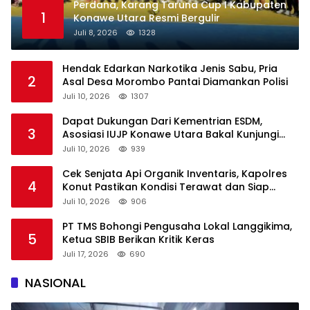
Perdana, Karang Taruna Cup I Kabupaten
1
Konawe Utara Resmi Bergulir
Juli 8, 2026
1328
Hendak Edarkan Narkotika Jenis Sabu, Pria
2
Asal Desa Morombo Pantai Diamankan Polisi
Juli 10, 2026
1307
Dapat Dukungan Dari Kementrian ESDM,
3
Asosiasi IUJP Konawe Utara Bakal Kunjungi
Pemegang IUP di Konut
Juli 10, 2026
939
Cek Senjata Api Organik Inventaris, Kapolres
4
Konut Pastikan Kondisi Terawat dan Siap
Digunakan
Juli 10, 2026
906
PT TMS Bohongi Pengusaha Lokal Langgikima,
5
Ketua SBIB Berikan Kritik Keras
Juli 17, 2026
690
NASIONAL