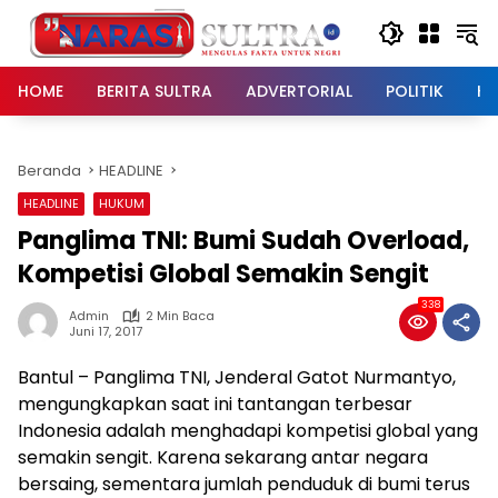
Langsung
ke
konten
HOME
BERITA SULTRA
ADVERTORIAL
POLITIK
HU
Beranda
HEADLINE
HEADLINE
HUKUM
Panglima TNI: Bumi Sudah Overload,
Kompetisi Global Semakin Sengit
338
Admin
2 Min Baca
Juni 17, 2017
Bantul – Panglima TNI, Jenderal Gatot Nurmantyo,
mengungkapkan saat ini tantangan terbesar
Indonesia adalah menghadapi kompetisi global yang
semakin sengit. Karena sekarang antar negara
bersaing, sementara jumlah penduduk di bumi terus