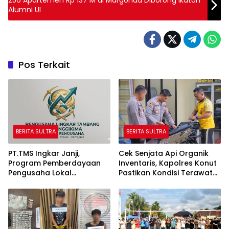
256 Apartemen Rp 137 M di Margonda Diborong Ikatan
Alumni UI
Pos Terkait
BERITA SULTRA
BERITA SULTRA
PT.TMS Ingkar Janji,
Cek Senjata Api Organik
Program Pemberdayaan
Inventaris, Kapolres Konut
Pengusaha Lokal
Pastikan Kondisi Terawat
Kecamatan Langgikima
dan Siap Digunakan
Menuai Kritikan