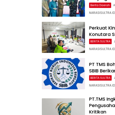
Berita Daerah
A
NARASISULTRA.ID
Perkuat Ki
Konutara Se
BERITA SULTRA
NARASISULTRA.ID
PT TMS Boh
SBIB Berika
BERITA SULTRA
NARASISULTRA.ID,
PT.TMS Ing
Pengusaha
Kritikan