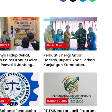
 SULTRA
Berita Daerah
nya Hidup Sehat,
Perkuat Sinergi Antar
s Polres Konut Gelar
Daerah, Bupati Ikbar Terima
 Penyakit Jantung
Kunjungan Komandan
 Kepada Personil
Danlanal Kendari
 SULTRA
BERITA SULTRA
 Bohongi Pengusaha
PT.TMS Ingkar Janji, Program