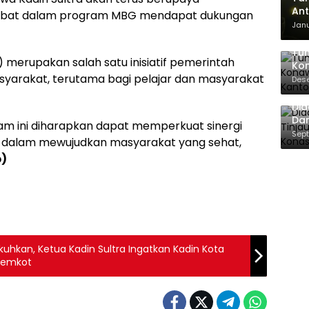
Ant
rlibat dalam program MBG mendapat dukungan
Pe
Janu
20
Tun
 merupakan salah satu inisiatif pemerintah
Ko
asyarakat, terutama bagi pelajar dan masyarakat
Ger
Dese
Did
Dan
am ini diharapkan dapat memperkuat sinergi
Pe
Sept
a dalam mewujudkan masyarakat yang sehat,
dan
b)
kuhkan, Ketua Kadin Sultra Ingatkan Kadin Kota
 Pemkot