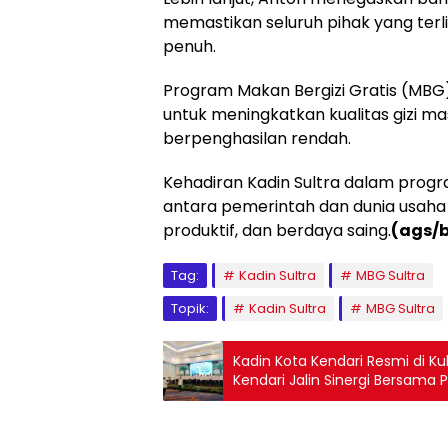
memastikan seluruh pihak yang te
penuh.
Program Makan Bergizi Gratis (MBG)
untuk meningkatkan kualitas gizi m
berpenghasilan rendah.
Kehadiran Kadin Sultra dalam progr
antara pemerintah dan dunia usah
produktif, dan berdaya saing.
(ags/
Tag:
Kadin Sultra
MBG Sultra
Topik:
Kadin Sultra
MBG Sultra
Kadin Kota Kendari Resmi di Ku
Kendari Jalin Sinergi Bersama