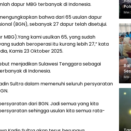
Had
umlah dapur MBG terbanyak di Indonesia.
Polr
Sem
Mei 
, mengungkapkan bahwa dari 65 usulan dapur
ional (BGN), sebanyak 27 dapur telah disetujui.
pur MBG).Yang kami usulkan 65, yang sudah
ang sudah beroperasi itu kurang lebih 27,” kata
ia, Kamis 23 Oktober 2025.
but menjadikan Sulawesi Tenggara sebagai
Ba
erbanyak di Indonesia.
Ses
Mei 
n Kadin Sultra dalam memenuhi seluruh persyaratan
BGN.
ersyaratan dari BGN. Jadi semua yang kita
ersyaratan sehingga usulan kita semua rata-
Tan
wa Kadin Sultra akan terus berupaya