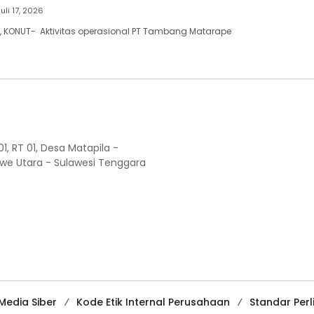
Juli 17, 2026
, KONUT- Aktivitas operasional PT Tambang Matarape
1, RT 01, Desa Matapila -
e Utara - Sulawesi Tenggara
edia Siber
Kode Etik Internal Perusahaan
Standar Per