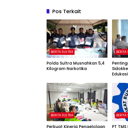
Pos Terkait
BERITA SULTRA
BERITA
Polda Sultra Musnahkan 5,4
Penting
Kilogram Narkotika
Sidokke
Edukasi
Koroner
BERITA SULTRA
BERITA
Perkuat Kinerja Pengelolaan
PT TMS