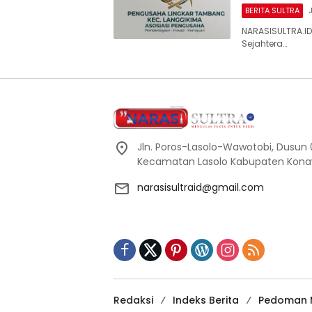
BERITA SULTRA
NARASISULTRA.ID
Sejahtera…
Jln. Poros-Lasolo-Wawotobi, Dusun 0
Kecamatan Lasolo Kabupaten Konaw
narasisultraid@gmail.com
Redaksi
Indeks Berita
Pedoman M