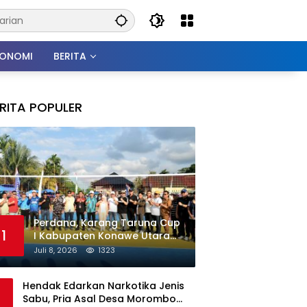
KONOMI
BERITA
RITA POPULER
Perdana, Karang Taruna Cup
1
I Kabupaten Konawe Utara
Resmi Bergulir
Juli 8, 2026
1323
Hendak Edarkan Narkotika Jenis
Sabu, Pria Asal Desa Morombo