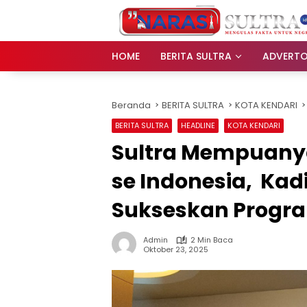
Langsung
ke
konten
HOME
BERITA SULTRA
ADVERTO
Beranda
BERITA SULTRA
KOTA KENDARI
BERITA SULTRA
HEADLINE
KOTA KENDARI
Sultra Mempuany
se Indonesia, Kad
Sukseskan Progr
Admin
2 Min Baca
Oktober 23, 2025