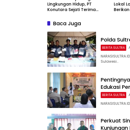
Lingkungan Hidup, PT
Lokal L
Konutara Sejati Terima
Berikan 
Bintek Proper DLH Sultra
Baca Juga
Polda Sult
BERITA SULTRA
NARASISULTRA.ID,
Sulawesi…
Pentingnya
Edukasi Pe
BERITA SULTRA
NARASISULTRA.ID
Perkuat Sin
Kunjungan