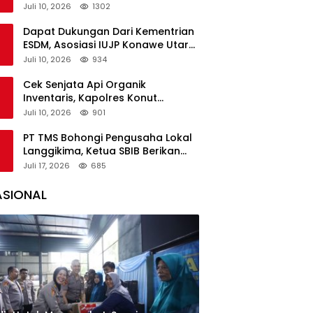
Pantai Diamankan Polisi
Juli 10, 2026
1302
Dapat Dukungan Dari Kementrian
ESDM, Asosiasi IUJP Konawe Utara
Bakal Kunjungi Pemegang IUP di
Juli 10, 2026
934
Konut
Cek Senjata Api Organik
Inventaris, Kapolres Konut
Pastikan Kondisi Terawat dan Siap
Juli 10, 2026
901
Digunakan
PT TMS Bohongi Pengusaha Lokal
Langgikima, Ketua SBIB Berikan
Kritik Keras
Juli 17, 2026
685
ASIONAL