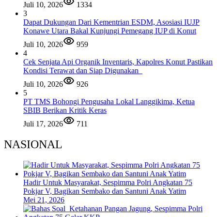
Juli 10, 2026
1334
3
Dapat Dukungan Dari Kementrian ESDM, Asosiasi IUJP
Konawe Utara Bakal Kunjungi Pemegang IUP di Konut
Juli 10, 2026
959
4
Cek Senjata Api Organik Inventaris, Kapolres Konut Pastikan
Kondisi Terawat dan Siap Digunakan
Juli 10, 2026
926
5
PT TMS Bohongi Pengusaha Lokal Langgikima, Ketua
SBIB Berikan Kritik Keras
Juli 17, 2026
711
NASIONAL
Hadir Untuk Masyarakat, Sespimma Polri Angkatan 75
Pokjar V, Bagikan Sembako dan Santuni Anak Yatim
Mei 21, 2026