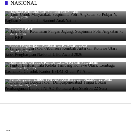
NASIONAL
Hadir Untuk Masyarakat, Sespimma Polri Angkatan 75 Pokjar V,
Bagikan Sembako dan Santuni Anak Yatim
Mei 21, 2026
Bahas Soal Ketahanan Pangan Jagung, Sespimma Polri Angkatan
75 Gelar KKP
Mei 4, 2026
Tangan Dingin Ikbar-Abuhaera Kembali Antarkan Konawe Utara
Sabet Penghargaan Nasional UHC Award 2026
Januari 27, 2026
Tuntut Evaluasi Tata Kelola Tambang Konawe Utara, Lembaga
Basmalaku Geruduk Kantor ESDM RI dan PT.Antam
Desember 10, 2025
Didampingi Bupati Ikbar, Danpuspenerabad Tinjau Lokasi
Pembangunan Lanud TNI AD Konasara dan Skadron 22 Sena
September 29, 2025