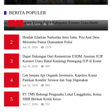
BERITA POPULER
Perdana, Karang Taruna Cup I Kabupaten Konawe
1
Utara Resmi Bergulir
Juli 8, 2026
1395
Hendak Edarkan Narkotika Jenis Sabu, Pria Asal Desa
2
Morombo Pantai Diamankan Polisi
Juli 10, 2026
1379
Dapat Dukungan Dari Kementrian ESDM, Asosiasi IUJP
3
Konawe Utara Bakal Kunjungi Pemegang IUP di Konut
Juli 10, 2026
999
Cek Senjata Api Organik Inventaris, Kapolres Konut
4
Pastikan Kondisi Terawat dan Siap Digunakan
Juli 10, 2026
964
PT TMS Bohongi Pengusaha Lokal Langgikima, Ketua
5
SBIB Berikan Kritik Keras
Juli 17, 2026
755