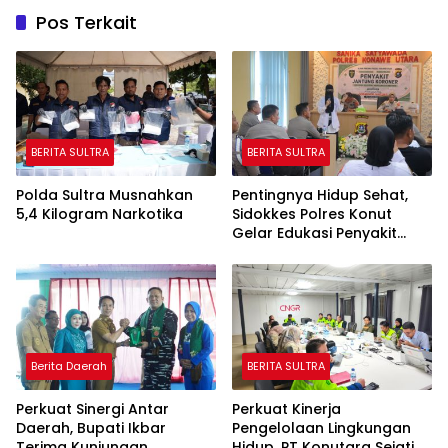
Pos Terkait
BERITA SULTRA
BERITA SULTRA
Polda Sultra Musnahkan
Pentingnya Hidup Sehat,
5,4 Kilogram Narkotika
Sidokkes Polres Konut
Gelar Edukasi Penyakit
Jantung Koroner Kepada
Personil
Berita Daerah
BERITA SULTRA
Perkuat Sinergi Antar
Perkuat Kinerja
Daerah, Bupati Ikbar
Pengelolaan Lingkungan
Terima Kunjungan
Hidup, PT Konutara Sejati