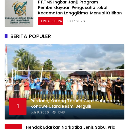
PT.TMS Ingkar Janji, Program
Pemberdayaan Pengusaha Lokal
Kecamatan Langgikima Menuai Kritikan
BERITA SULTRA
Juli 17, 2026
BERITA POPULER
Perdana, Karang Taruna Cup I Kabupaten
1
Konawe Utara Resmi Bergulir
Juli 8, 2026
1348
Hendak Edarkan Narkotika Jenis Sabu, Pria