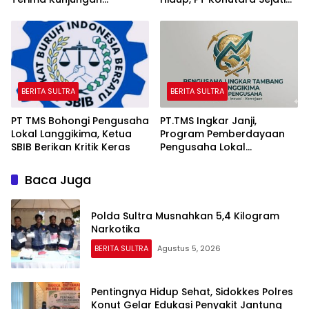
Komandan Danlanal
Terima Bintek Proper DLH
Kendari
Sultra
BERITA SULTRA
BERITA SULTRA
PT TMS Bohongi Pengusaha
PT.TMS Ingkar Janji,
Lokal Langgikima, Ketua
Program Pemberdayaan
SBIB Berikan Kritik Keras
Pengusaha Lokal
Kecamatan Langgikima
Menuai Kritikan
Baca Juga
Polda Sultra Musnahkan 5,4 Kilogram
Narkotika
BERITA SULTRA
Agustus 5, 2026
Pentingnya Hidup Sehat, Sidokkes Polres
Konut Gelar Edukasi Penyakit Jantung