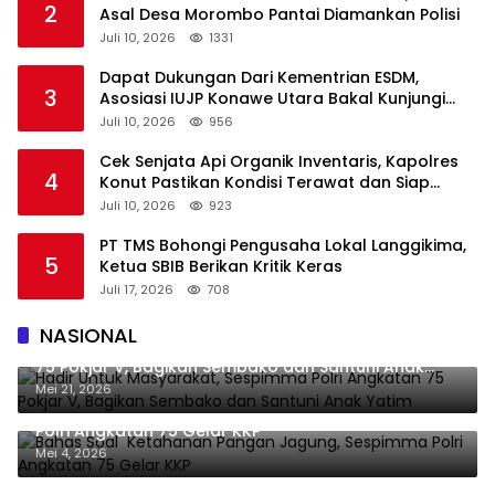
2
Asal Desa Morombo Pantai Diamankan Polisi
Juli 10, 2026
1331
Dapat Dukungan Dari Kementrian ESDM,
3
Asosiasi IUJP Konawe Utara Bakal Kunjungi
Pemegang IUP di Konut
Juli 10, 2026
956
Cek Senjata Api Organik Inventaris, Kapolres
4
Konut Pastikan Kondisi Terawat dan Siap
Digunakan
Juli 10, 2026
923
PT TMS Bohongi Pengusaha Lokal Langgikima,
5
Ketua SBIB Berikan Kritik Keras
Juli 17, 2026
708
NASIONAL
Hadir Untuk Masyarakat, Sespimma Polri Angkatan
75 Pokjar V, Bagikan Sembako dan Santuni Anak
Yatim
Mei 21, 2026
Bahas Soal Ketahanan Pangan Jagung, Sespimma
Polri Angkatan 75 Gelar KKP
Mei 4, 2026
Tangan Dingin Ikbar-Abuhaera Kembali Antarkan