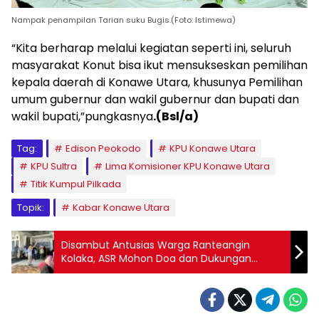
Nampak penampilan Tarian suku Bugis.(Foto: Istimewa)
“Kita berharap melalui kegiatan seperti ini, seluruh
masyarakat Konut bisa ikut mensukseskan pemilihan
kepala daerah di Konawe Utara, khusunya Pemilihan
umum gubernur dan wakil gubernur dan bupati dan
wakil bupati,”pungkasnya
.(Bsl/a)
Tag:
Edison Peokodo
KPU Konawe Utara
KPU Sultra
Lima Komisioner KPU Konawe Utara
Titik Kumpul Pilkada
Topik:
Kabar Konawe Utara
Disambut Antusias Warga Ranteangin
Kolaka, ASR Mohon Doa dan Dukungan
Warga