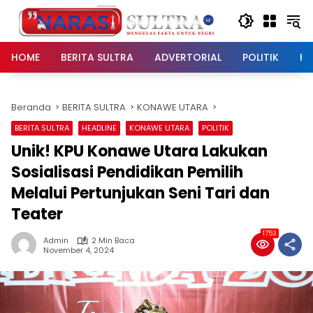
Langsung
ke
konten
HOME
BERITA SULTRA
ADVERTORIAL
POLITIK
HU
Beranda
BERITA SULTRA
KONAWE UTARA
BERITA SULTRA
HEADLINE
KONAWE UTARA
POLITIK
Unik! KPU Konawe Utara Lakukan
Sosialisasi Pendidikan Pemilih
Melalui Pertunjukan Seni Tari dan
Teater
1753
Admin
2 Min Baca
November 4, 2024