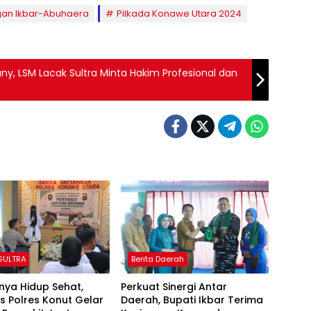
an Ikbar-Abuhaera
Pilkada Konawe Utara 2024
ny, LSM Lacak Sultra Minta Hakim Profesional dan
 SULTRA
Berita Daerah
nya Hidup Sehat,
Perkuat Sinergi Antar
s Polres Konut Gelar
Daerah, Bupati Ikbar Terima