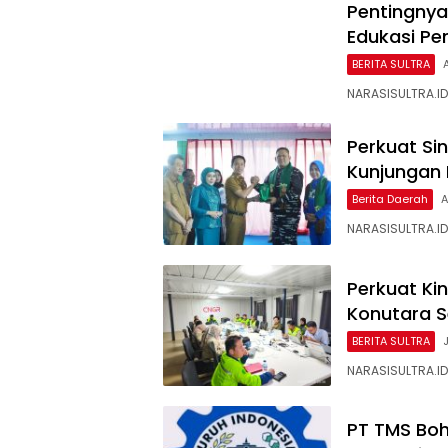
Pentingnya
Edukasi Pe
BERITA SULTRA
NARASISULTRA.ID
Perkuat Sin
Kunjungan
Berita Daerah
A
NARASISULTRA.ID
Perkuat Ki
Konutara Se
BERITA SULTRA
NARASISULTRA.ID
PT TMS Boh