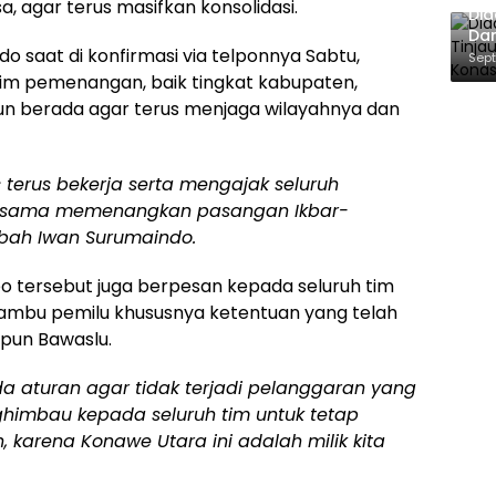
 agar terus masifkan konsolidasi.
Did
Dan
do saat di konfirmasi via telponnya Sabtu,
Pe
Sept
dan
tim pemenangan, baik tingkat kabupaten,
 berada agar terus menjaga wilayahnya dan
us terus bekerja serta mengajak seluruh
a-sama memenangkan pasangan Ikbar-
bah Iwan Surumaindo.
leo tersebut juga berpesan kepada seluruh tim
ambu pemilu khususnya ketentuan yang telah
upun Bawaslu.
a aturan agar tidak terjadi pelanggaran yang
nghimbau kepada seluruh tim untuk tetap
karena Konawe Utara ini adalah milik kita