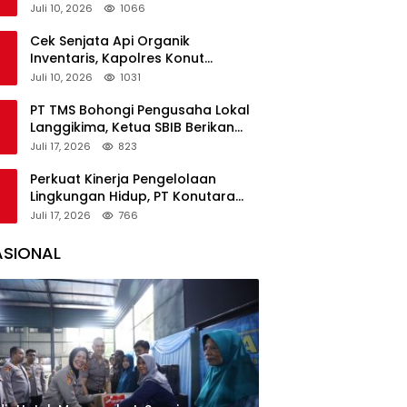
Bakal Kunjungi Pemegang IUP di
Juli 10, 2026
1066
Konut
Cek Senjata Api Organik
Inventaris, Kapolres Konut
Pastikan Kondisi Terawat dan Siap
Juli 10, 2026
1031
Digunakan
PT TMS Bohongi Pengusaha Lokal
Langgikima, Ketua SBIB Berikan
Kritik Keras
Juli 17, 2026
823
Perkuat Kinerja Pengelolaan
Lingkungan Hidup, PT Konutara
Sejati Terima Bintek Proper DLH
Juli 17, 2026
766
Sultra
ASIONAL