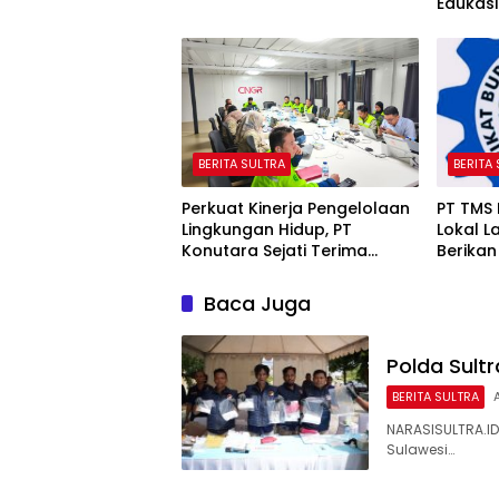
Edukasi
Koroner
BERITA SULTRA
BERITA
Perkuat Kinerja Pengelolaan
PT TMS
Lingkungan Hidup, PT
Lokal L
Konutara Sejati Terima
Berikan 
Bintek Proper DLH Sultra
Baca Juga
Polda Sult
BERITA SULTRA
NARASISULTRA.ID,
Sulawesi…