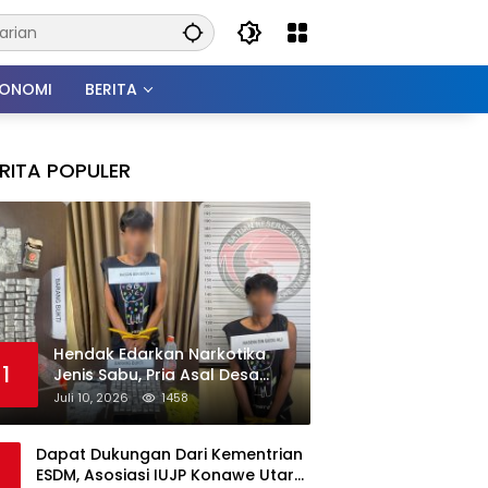
KONOMI
BERITA
RITA POPULER
Hendak Edarkan Narkotika
1
Jenis Sabu, Pria Asal Desa
Morombo Pantai Diamankan
Juli 10, 2026
1458
Polisi
Dapat Dukungan Dari Kementrian
ESDM, Asosiasi IUJP Konawe Utara