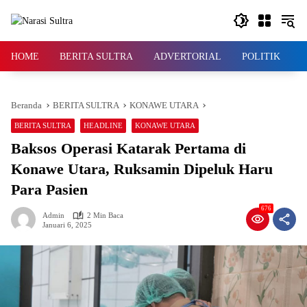
Langsung
ke
konten
HOME
BERITA SULTRA
ADVERTORIAL
POLITIK
Beranda
BERITA SULTRA
KONAWE UTARA
BERITA SULTRA
HEADLINE
KONAWE UTARA
Baksos Operasi Katarak Pertama di
Konawe Utara, Ruksamin Dipeluk Haru
Para Pasien
676
Admin
2 Min Baca
Januari 6, 2025