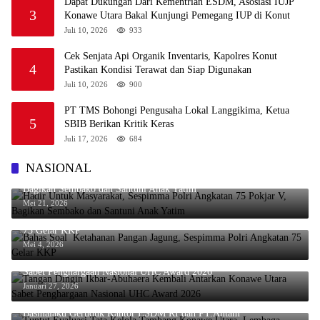
Dapat Dukungan Dari Kementrian ESDM, Asosiasi IUJP
3
Konawe Utara Bakal Kunjungi Pemegang IUP di Konut
Juli 10, 2026
933
Cek Senjata Api Organik Inventaris, Kapolres Konut
4
Pastikan Kondisi Terawat dan Siap Digunakan
Juli 10, 2026
900
PT TMS Bohongi Pengusaha Lokal Langgikima, Ketua
5
SBIB Berikan Kritik Keras
Juli 17, 2026
684
NASIONAL
Hadir Untuk Masyarakat, Sespimma Polri Angkatan 75 Pokjar V,
Bagikan Sembako dan Santuni Anak Yatim
Mei 21, 2026
Bahas Soal Ketahanan Pangan Jagung, Sespimma Polri Angkatan
75 Gelar KKP
Mei 4, 2026
Tangan Dingin Ikbar-Abuhaera Kembali Antarkan Konawe Utara
Sabet Penghargaan Nasional UHC Award 2026
Januari 27, 2026
Tuntut Evaluasi Tata Kelola Tambang Konawe Utara, Lembaga
Basmalaku Geruduk Kantor ESDM RI dan PT.Antam