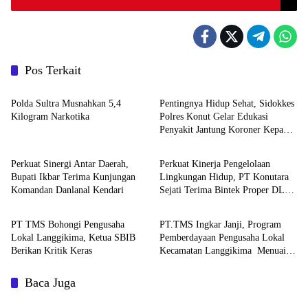
Pos Terkait
BERITA SULTRA
BERITA SULTRA
Polda Sultra Musnahkan 5,4
Pentingnya Hidup Sehat, Sidokkes
Kilogram Narkotika
Polres Konut Gelar Edukasi
Penyakit Jantung Koroner Kepada
Berita Daerah
BERITA SULTRA
Personil
Perkuat Sinergi Antar Daerah,
Perkuat Kinerja Pengelolaan
Bupati Ikbar Terima Kunjungan
Lingkungan Hidup, PT Konutara
Komandan Danlanal Kendari
Sejati Terima Bintek Proper DLH
BERITA SULTRA
BERITA SULTRA
Sultra
PT TMS Bohongi Pengusaha
PT.TMS Ingkar Janji, Program
Lokal Langgikima, Ketua SBIB
Pemberdayaan Pengusaha Lokal
Berikan Kritik Keras
Kecamatan Langgikima Menuai
Kritikan
Baca Juga