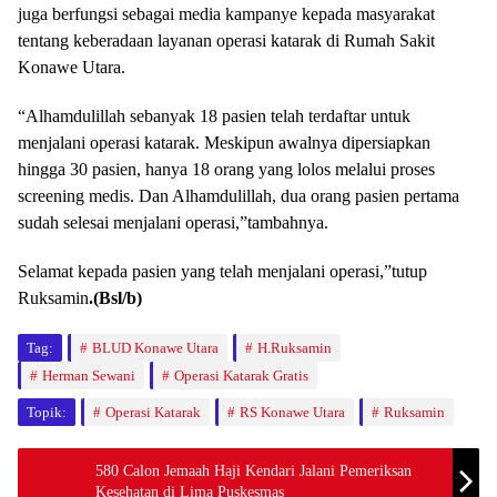
juga berfungsi sebagai media kampanye kepada masyarakat
tentang keberadaan layanan operasi katarak di Rumah Sakit
Konawe Utara.
“Alhamdulillah sebanyak 18 pasien telah terdaftar untuk
menjalani operasi katarak. Meskipun awalnya dipersiapkan
hingga 30 pasien, hanya 18 orang yang lolos melalui proses
screening medis. Dan Alhamdulillah, dua orang pasien pertama
sudah selesai menjalani operasi,”tambahnya.
Selamat kepada pasien yang telah menjalani operasi,”tutup
Ruksamin
.(Bsl/b)
Tag:
BLUD Konawe Utara
H.Ruksamin
Herman Sewani
Operasi Katarak Gratis
Topik:
Operasi Katarak
RS Konawe Utara
Ruksamin
580 Calon Jemaah Haji Kendari Jalani Pemeriksan
Kesehatan di Lima Puskesmas