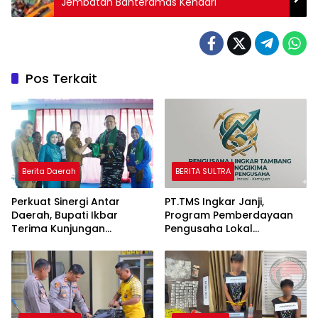
Jembatan Bahteramas Kendari
Pos Terkait
Berita Daerah
BERITA SULTRA
Perkuat Sinergi Antar
PT.TMS Ingkar Janji,
Daerah, Bupati Ikbar
Program Pemberdayaan
Terima Kunjungan
Pengusaha Lokal
Komandan Danlanal
Kecamatan Langgikima
Kendari
Menuai Kritikan