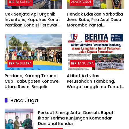
BERITA SULTRA
ADVERTORIAL
Cek Senjata Api Organik
Hendak Edarkan Narkotika
Inventaris, Kapolres Konut
Jenis Sabu, Pria Asal Desa
Pastikan Kondisi Terawat
Morombo Pantai
dan Siap Digunakan
Diamankan Polisi
BERITA SULTRA
BERITA SULTRA
Perdana, Karang Taruna
Akibat Aktivitas
Cup I Kabupaten Konawe
Perusahaan Tambang,
Utara Resmi Bergulir
Warga Langgikima Tuntut
Perbaikan Jalan Kepada
Perusahaan
Baca Juga
Perkuat Sinergi Antar Daerah, Bupati
Ikbar Terima Kunjungan Komandan
Danlanal Kendari