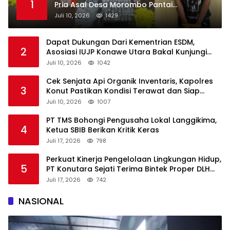
1
Pria Asal Desa Morombo Pantai
Diamankan Polisi
Juli 10, 2026
1429
Dapat Dukungan Dari Kementrian ESDM,
2
Asosiasi IUJP Konawe Utara Bakal Kunjungi
Pemegang IUP di Konut
Juli 10, 2026
1042
Cek Senjata Api Organik Inventaris, Kapolres
3
Konut Pastikan Kondisi Terawat dan Siap
Digunakan
Juli 10, 2026
1007
PT TMS Bohongi Pengusaha Lokal Langgikima,
4
Ketua SBIB Berikan Kritik Keras
Juli 17, 2026
798
Perkuat Kinerja Pengelolaan Lingkungan Hidup,
5
PT Konutara Sejati Terima Bintek Proper DLH
Sultra
Juli 17, 2026
742
NASIONAL