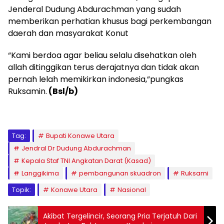
Jenderal Dudung Abdurachman yang sudah
memberikan perhatian khusus bagi perkembangan
daerah dan masyarakat Konut
“Kami berdoa agar beliau selalu disehatkan oleh
allah ditinggikan terus derajatnya dan tidak akan
pernah lelah memikirkan indonesia,”pungkas
Ruksamin.
(Bsl/b)
Tag:
Bupati Konawe Utara
Jendral Dr Dudung Abdurachman
Kepala Staf TNI Angkatan Darat (Kasad)
Langgikima
pembangunan skuadron
Ruksami
Topik:
Konawe Utara
Nasional
Akibat Tergelincir, Seorang Pria Terjatuh Dari