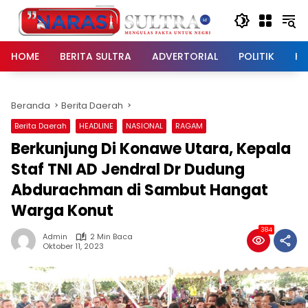
Langsung
ke
konten
HOME
BERITA SULTRA
ADVERTORIAL
POLITIK
HU
Beranda
Berita Daerah
Berita Daerah
HEADLINE
NASIONAL
RAGAM
Berkunjung Di Konawe Utara, Kepala
Staf TNI AD Jendral Dr Dudung
Abdurachman di Sambut Hangat
Warga Konut
384
Admin
2 Min Baca
Oktober 11, 2023