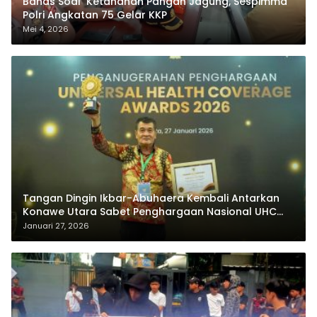
Bahas Soal Ketahanan Pangan Jagung, Sespimma
Polri Angkatan 75 Gelar KKP
Mei 4, 2026
Tangan Dingin Ikbar-Abuhaera Kembali Antarkan
Konawe Utara Sabet Penghargaan Nasional UHC
Award 2026
Januari 27, 2026