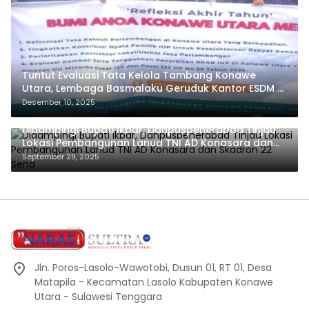
Tuntut Evaluasi Tata Kelola Tambang Konawe
Utara, Lembaga Basmalaku Geruduk Kantor ESDM RI
dan PT.Antam
Desember 10, 2025
Didampingi Bupati Ikbar, Danpuspenerabad Tinjau
Lokasi Pembangunan Lanud TNI AD Konasara dan
Skadron 22 Sena
September 29, 2025
Jln. Poros-Lasolo-Wawotobi, Dusun 01, RT 01, Desa
Matapila - Kecamatan Lasolo Kabupaten Konawe
Utara - Sulawesi Tenggara