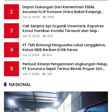
Dapat Dukungan Dari Kementrian ESDM,
2
Asosiasi IUJP Konawe Utara Bakal Kunjungi
Pemegang IUP di Konut
Juli 10, 2026
1066
Cek Senjata Api Organik Inventaris, Kapolres
3
Konut Pastikan Kondisi Terawat dan Siap
Digunakan
Juli 10, 2026
1031
PT TMS Bohongi Pengusaha Lokal Langgikima,
4
Ketua SBIB Berikan Kritik Keras
Juli 17, 2026
823
Perkuat Kinerja Pengelolaan Lingkungan Hidup,
5
PT Konutara Sejati Terima Bintek Proper DLH
Sultra
Juli 17, 2026
766
NASIONAL