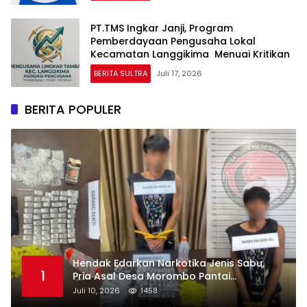
PT.TMS Ingkar Janji, Program
Pemberdayaan Pengusaha Lokal
Kecamatan Langgikima Menuai Kritikan
BERITA SULTRA
Juli 17, 2026
BERITA POPULER
Hendak Edarkan Narkotika Jenis Sabu,
1
Pria Asal Desa Morombo Pantai
Diamankan Polisi
Juli 10, 2026
1458