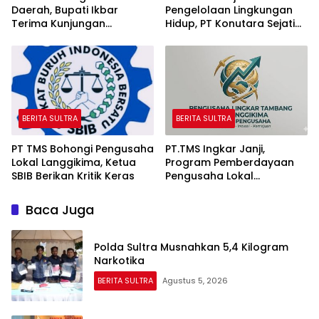
Daerah, Bupati Ikbar
Pengelolaan Lingkungan
Terima Kunjungan
Hidup, PT Konutara Sejati
Komandan Danlanal
Terima Bintek Proper DLH
Kendari
Sultra
BERITA SULTRA
BERITA SULTRA
PT TMS Bohongi Pengusaha
PT.TMS Ingkar Janji,
Lokal Langgikima, Ketua
Program Pemberdayaan
SBIB Berikan Kritik Keras
Pengusaha Lokal
Kecamatan Langgikima
Menuai Kritikan
Baca Juga
Polda Sultra Musnahkan 5,4 Kilogram
Narkotika
BERITA SULTRA
Agustus 5, 2026