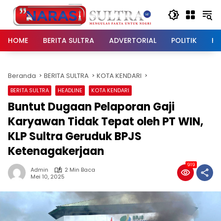
Langsung
ke
konten
HOME
BERITA SULTRA
ADVERTORIAL
POLITIK
HU
Beranda
BERITA SULTRA
KOTA KENDARI
BERITA SULTRA
HEADLINE
KOTA KENDARI
Buntut Dugaan Pelaporan Gaji
Karyawan Tidak Tepat oleh PT WIN,
KLP Sultra Geruduk BPJS
Ketenagakerjaan
919
Admin
2 Min Baca
Mei 10, 2025