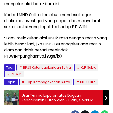
mengelar aksi baru-baru ini.
Kader LMND Sultra tersebut mendesak agar
dilakukan investigasi yang cepat dan menyeluruh
serta sanksi yang tepat terhadap PT. WIN.
“Kami melakukan aksi unjuk rasa dengan masa yang
lebih besar lagi, jika BPJS Ketenagakerjaan masih
diam dan tidak berani menindak
PT.WIN,”pungkasnya.
(Ags/b)
Tag:
BPJS Ketenagakerjaan Sultra
KLP Sultra
PT.WIN
Topik:
Bpjs Ketenagakerjan Sultra
KLP Sultra
Usai Terima Laporan atas Dugaan
Pengrusakan Hutan oleh PT.WIN, GAKKUM
Kehutanan Wilayah Sultra Lakukan Cek
Lokasi