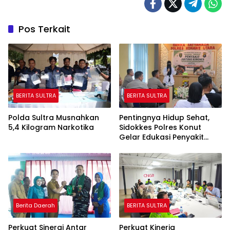
Pos Terkait
BERITA SULTRA
BERITA SULTRA
Polda Sultra Musnahkan
Pentingnya Hidup Sehat,
5,4 Kilogram Narkotika
Sidokkes Polres Konut
Gelar Edukasi Penyakit
Jantung Koroner Kepada
Personil
Berita Daerah
BERITA SULTRA
Perkuat Sinergi Antar
Perkuat Kinerja