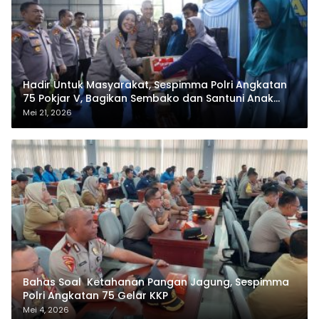
Hadir Untuk Masyarakat, Sespimma Polri Angkatan
75 Pokjar V, Bagikan Sembako dan Santuni Anak
Yatim
Mei 21, 2026
Bahas Soal Ketahanan Pangan Jagung, Sespimma
Polri Angkatan 75 Gelar KKP
Mei 4, 2026