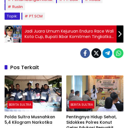
Ruslin
Topik:
PT.SCM
Jadi Juara Umum Kejuruan Enduro Race Wali
Kota Cup, Bupati Ikbar Komitmen Tingkatkan
Profesionalisme Atlet Balap Motor di Konut
Pos Terkait
BERITA SULTRA
BERITA SULTRA
Polda Sultra Musnahkan
Pentingnya Hidup Sehat,
5,4 Kilogram Narkotika
Sidokkes Polres Konut
Gelar Edukasi Penyakit