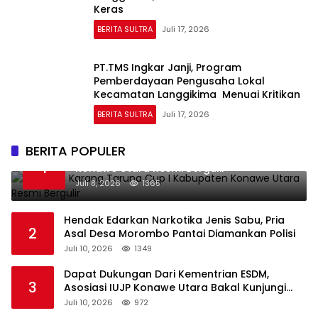
Keras
BERITA SULTRA
Juli 17, 2026
PT.TMS Ingkar Janji, Program
Pemberdayaan Pengusaha Lokal
Kecamatan Langgikima Menuai Kritikan
BERITA SULTRA
Juli 17, 2026
BERITA POPULER
Perdana, Karang Taruna Cup I Kabupaten
1
Konawe Utara Resmi Bergulir
Juli 8, 2026
1365
Hendak Edarkan Narkotika Jenis Sabu, Pria
2
Asal Desa Morombo Pantai Diamankan Polisi
Juli 10, 2026
1349
Dapat Dukungan Dari Kementrian ESDM,
3
Asosiasi IUJP Konawe Utara Bakal Kunjungi
Pemegang IUP di Konut
Juli 10, 2026
972