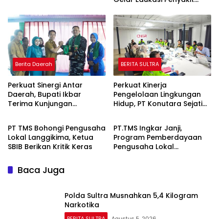
Jantung Koroner Kepada
Personil
Berita Daerah
BERITA SULTRA
Perkuat Sinergi Antar
Perkuat Kinerja
Daerah, Bupati Ikbar
Pengelolaan Lingkungan
Terima Kunjungan
Hidup, PT Konutara Sejati
BERITA SULTRA
BERITA SULTRA
Komandan Danlanal
Terima Bintek Proper DLH
Kendari
Sultra
PT TMS Bohongi Pengusaha
PT.TMS Ingkar Janji,
Lokal Langgikima, Ketua
Program Pemberdayaan
SBIB Berikan Kritik Keras
Pengusaha Lokal
Kecamatan Langgikima
Menuai Kritikan
Baca Juga
Polda Sultra Musnahkan 5,4 Kilogram
Narkotika
BERITA SULTRA
Agustus 5, 2026