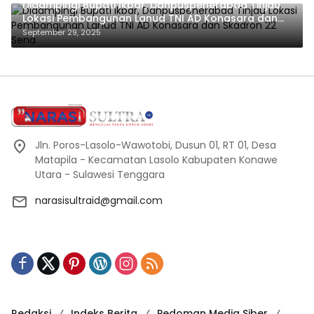
Didampingi Bupati Ikbar, Danpuspenerabad Tinjau
Lokasi Pembangunan Lanud TNI AD Konasara dan
Skadron 22 Sena
September 29, 2025
Jln. Poros-Lasolo-Wawotobi, Dusun 01, RT 01, Desa
Matapila - Kecamatan Lasolo Kabupaten Konawe
Utara - Sulawesi Tenggara
narasisultraid@gmail.com
Redaksi
Indeks Berita
Pedoman Media Siber