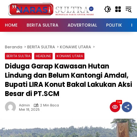
Langsung
ke
konten
HOME
BERITA SULTRA
ADVERTORIAL
POLITIK
HU
Beranda
BERITA SULTRA
KONAWE UTARA
BERITA SULTRA
HEADLINE
KONAWE UTARA
Diduga Garap Kawasan Hutan
Lindung dan Belum Kantongi Amdal,
Bupati LIRA Konut Bakal Lakukan Aksi
Besar di PT.SCM
741
Admin
2 Min Baca
Mei 18, 2025