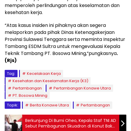
memperoleh perlindungan atas keselamatan dan
kesehatan kerja.
“Atas kasus insiden ini pihaknya akan segera
melaporkan pada pihak Dinas Ketenagakerjaan
Provinsi Sulawesi Tenggara serta meminta Inspektur
Tambang ESDM Sultra untuk mengevaluasi Kepala
Teknik Tambang PT. Bosowa Mining,”pungkasnya
.
(Rjs)
Tag:
Kecelakaan Kerja
Kesehatan dan Keselamatan Kerja (K3)
Pertambangan
Pertambangan Konawe Utara
PT. Bosowa Mining
Topik:
Berita Konawe Utara
Pertambangan
Berkunjung Di Bumi Oheo, Kepala Staf TNI AD
Sebut Pembagunan Skuadron di Konut Bakal