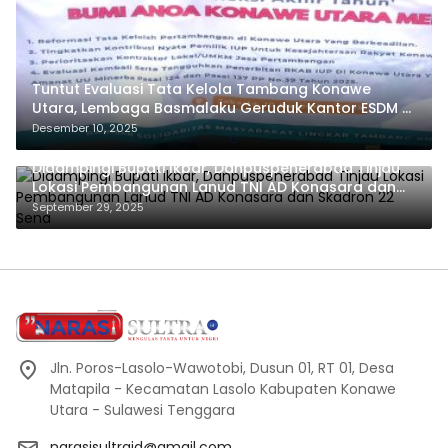
Tuntut Evaluasi Tata Kelola Tambang Konawe
Utara, Lembaga Basmalaku Geruduk Kantor ESDM RI
dan PT.Antam
Desember 10, 2025
Didampingi Bupati Ikbar, Danpuspenerabad Tinjau
Lokasi Pembangunan Lanud TNI AD Konasara dan
Skadron 22 Sena
September 29, 2025
Jln. Poros-Lasolo-Wawotobi, Dusun 01, RT 01, Desa
Matapila - Kecamatan Lasolo Kabupaten Konawe
Utara - Sulawesi Tenggara
narasisultraid@gmail.com