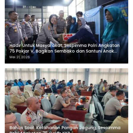
Hadir Untuk Masyarakat, Sespimma Polri Angkatan
75 Pokjar V, Bagikan Sembako dan Santuni Anak
Yatim
Mei 21, 2026
Bahas Soal Ketahanan Pangan Jagung, Sespimma