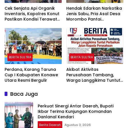
Cek Senjata Api Organik
Hendak Edarkan Narkotika
Inventaris, Kapolres Konut
Jenis Sabu, Pria Asal Desa
Pastikan Kondisi Terawat
Morombo Pantai
dan Siap Digunakan
Diamankan Polisi
BERITA SULTRA
BERITA SULTRA
Perdana, Karang Taruna
Akibat Aktivitas
Cup I Kabupaten Konawe
Perusahaan Tambang,
Utara Resmi Bergulir
Warga Langgikima Tuntut
Perbaikan Jalan Kepada
Perusahaan
Baca Juga
Perkuat Sinergi Antar Daerah, Bupati
Ikbar Terima Kunjungan Komandan
Danlanal Kendari
Berita Daerah
Agustus 3, 2026