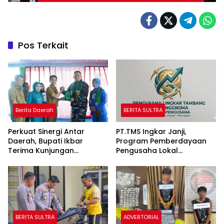
Rampung 2024
Pos Terkait
Berita Daerah
BERITA SULTRA
Perkuat Sinergi Antar
PT.TMS Ingkar Janji,
Daerah, Bupati Ikbar
Program Pemberdayaan
Terima Kunjungan
Pengusaha Lokal
Komandan Danlanal
Kecamatan Langgikima
Kendari
Menuai Kritikan
BERITA SULTRA
ADVERTORIAL