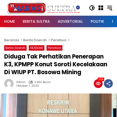
Langsung
ke
konten
HOME
BERITA SULTRA
ADVERTORIAL
POLITIK
HU
Beranda
Berita Daerah
Peristiwa
Berita Daerah
HEADLINE
Peristiwa
Diduga Tak Perhatikan Penerapan
K3, KPMPP Konut Soroti Kecelakaan
Di WIUP PT. Bosowa Mining
369
Admin
2 Min Baca
Oktober 7, 2023