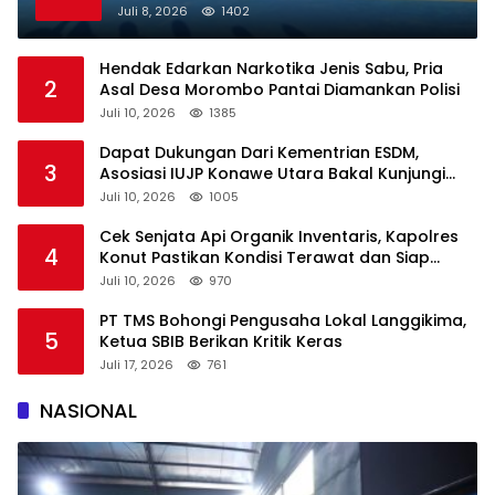
Juli 8, 2026
1402
Hendak Edarkan Narkotika Jenis Sabu, Pria
2
Asal Desa Morombo Pantai Diamankan Polisi
Juli 10, 2026
1385
Dapat Dukungan Dari Kementrian ESDM,
3
Asosiasi IUJP Konawe Utara Bakal Kunjungi
Pemegang IUP di Konut
Juli 10, 2026
1005
Cek Senjata Api Organik Inventaris, Kapolres
4
Konut Pastikan Kondisi Terawat dan Siap
Digunakan
Juli 10, 2026
970
PT TMS Bohongi Pengusaha Lokal Langgikima,
5
Ketua SBIB Berikan Kritik Keras
Juli 17, 2026
761
NASIONAL