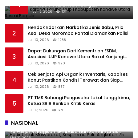
1
Konawe Utara Resmi Bergulir
Juli 8, 2026
1311
Hendak Edarkan Narkotika Jenis Sabu, Pria
2
Asal Desa Morombo Pantai Diamankan Polisi
Juli 10, 2026
1288
Dapat Dukungan Dari Kementrian ESDM,
3
Asosiasi IUJP Konawe Utara Bakal Kunjungi
Pemegang IUP di Konut
Juli 10, 2026
920
Cek Senjata Api Organik Inventaris, Kapolres
4
Konut Pastikan Kondisi Terawat dan Siap
Digunakan
Juli 10, 2026
887
PT TMS Bohongi Pengusaha Lokal Langgikima,
5
Ketua SBIB Berikan Kritik Keras
Juli 17, 2026
671
NASIONAL
Hadir Untuk Masyarakat, Sespimma Polri Angkatan
75 Pokjar V, Bagikan Sembako dan Santuni Anak
Yatim
Mei 21, 2026