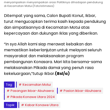
menyampaikan menyampaikan orasi Politiknya dihadapan pendukung
di Kecamatan Motui.(Foto:Istimewa)
Ditempat yang sama, Calon Bupati Konut, Ikbar,
turut mengucapkan terima kasih kepada pendukung
dan simpatisannya di Kecamatan Motui atas
kepercayaan dan dukungan Iklas yang diberikan.
“In sya Allah kami siap merawat kebaikan dan
memastikan keberlanjutan untuk melayani seluruh
masyarakat dan melaksanakan program
pembangunan Konasara. Mari kita bersama-sama
melaksanakan Pilkada damai yang penuh rasa
kekeluargaan,”tutup Ikbar.
(Bsl/a)
Tag:
Kecamatan Motui
Pasangan Ikbar-Abuhaera
Paslon Ikbar-Abuhaera
Pilkada Konawe Utara 2024
Topik:
Kabar Konawe Utara