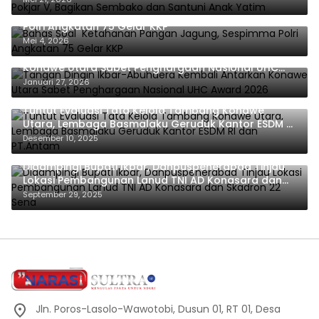
Bahas Soal Ketahanan Pangan Jagung, Sespimma
Polri Angkatan 75 Gelar KKP
Mei 4, 2026
Tangan Dingin Ikbar-Abuhaera Kembali Antarkan
Konawe Utara Sabet Penghargaan Nasional UHC
Award 2026
Januari 27, 2026
Tuntut Evaluasi Tata Kelola Tambang Konawe
Utara, Lembaga Basmalaku Geruduk Kantor ESDM RI
dan PT.Antam
Desember 10, 2025
Didampingi Bupati Ikbar, Danpuspenerabad Tinjau
Lokasi Pembangunan Lanud TNI AD Konasara dan
Skadron 22 Sena
September 29, 2025
Jln. Poros-Lasolo-Wawotobi, Dusun 01, RT 01, Desa