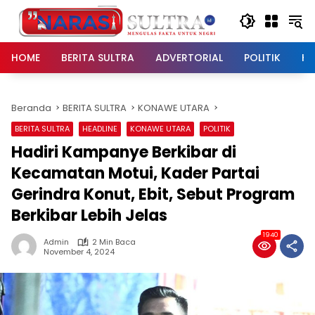
Langsung
ke
konten
HOME
BERITA SULTRA
ADVERTORIAL
POLITIK
HU
Beranda
BERITA SULTRA
KONAWE UTARA
BERITA SULTRA
HEADLINE
KONAWE UTARA
POLITIK
Hadiri Kampanye Berkibar di
Kecamatan Motui, Kader Partai
Gerindra Konut, Ebit, Sebut Program
Berkibar Lebih Jelas
1940
Admin
2 Min Baca
November 4, 2024