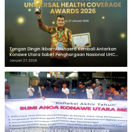
Tangan Dingin Ikbar-Abuhaera Kembali Antarkan
Konawe Utara Sabet Penghargaan Nasional UHC
Award 2026
Januari 27, 2026
Tuntut Evaluasi Tata Kelola Tambang Konawe