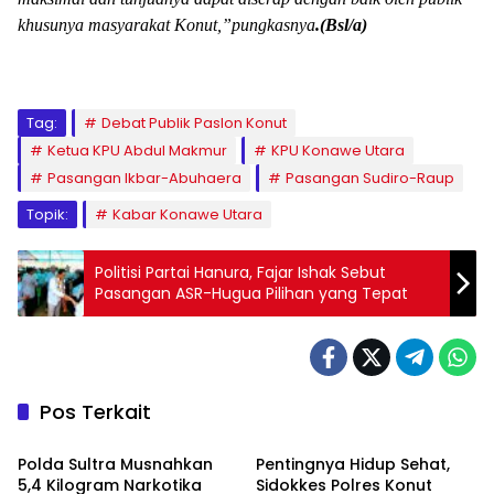
khusunya masyarakat Konut,”pungkasnya
.(Bsl/a)
Tag:
Debat Publik Paslon Konut
Ketua KPU Abdul Makmur
KPU Konawe Utara
Pasangan Ikbar-Abuhaera
Pasangan Sudiro-Raup
Topik:
Kabar Konawe Utara
Politisi Partai Hanura, Fajar Ishak Sebut
Pasangan ASR-Hugua Pilihan yang Tepat
Pos Terkait
BERITA SULTRA
BERITA SULTRA
Polda Sultra Musnahkan
Pentingnya Hidup Sehat,
5,4 Kilogram Narkotika
Sidokkes Polres Konut