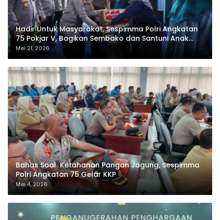
Hadir Untuk Masyarakat, Sespimma Polri Angkatan
75 Pokjar V, Bagikan Sembako dan Santuni Anak
Yatim
Mei 21, 2026
Bahas Soal Ketahanan Pangan Jagung, Sespimma
Polri Angkatan 75 Gelar KKP
Mei 4, 2026