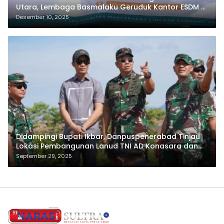
Utara, Lembaga Basmalaku Geruduk Kantor ESDM RI
dan PT.Antam
Desember 10, 2025
Didampingi Bupati Ikbar, Danpuspenerabad Tinjau
Lokasi Pembangunan Lanud TNI AD Konasara dan
Skadron 22 Sena
September 29, 2025