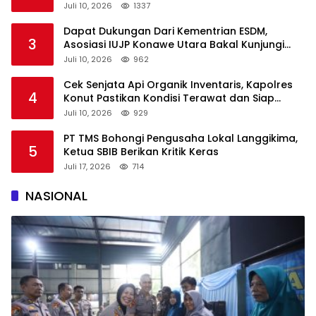
Juli 10, 2026
1337
Dapat Dukungan Dari Kementrian ESDM,
3
Asosiasi IUJP Konawe Utara Bakal Kunjungi
Pemegang IUP di Konut
Juli 10, 2026
962
Cek Senjata Api Organik Inventaris, Kapolres
4
Konut Pastikan Kondisi Terawat dan Siap
Digunakan
Juli 10, 2026
929
PT TMS Bohongi Pengusaha Lokal Langgikima,
5
Ketua SBIB Berikan Kritik Keras
Juli 17, 2026
714
NASIONAL