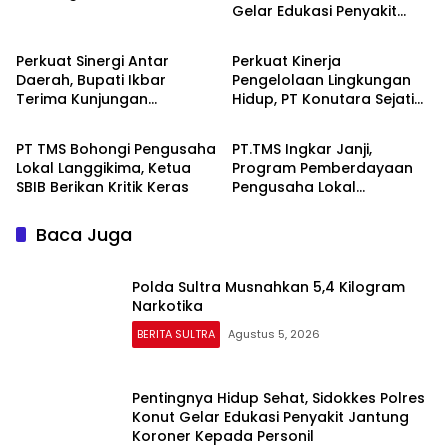
Gelar Edukasi Penyakit
Berita Daerah
BERITA SULTRA
Jantung Koroner Kepada
Personil
Perkuat Sinergi Antar
Perkuat Kinerja
Daerah, Bupati Ikbar
Pengelolaan Lingkungan
Terima Kunjungan
Hidup, PT Konutara Sejati
BERITA SULTRA
BERITA SULTRA
Komandan Danlanal
Terima Bintek Proper DLH
Kendari
Sultra
PT TMS Bohongi Pengusaha
PT.TMS Ingkar Janji,
Lokal Langgikima, Ketua
Program Pemberdayaan
SBIB Berikan Kritik Keras
Pengusaha Lokal
Kecamatan Langgikima
Menuai Kritikan
Baca Juga
Polda Sultra Musnahkan 5,4 Kilogram
Narkotika
BERITA SULTRA
Agustus 5, 2026
Pentingnya Hidup Sehat, Sidokkes Polres
Konut Gelar Edukasi Penyakit Jantung
Koroner Kepada Personil