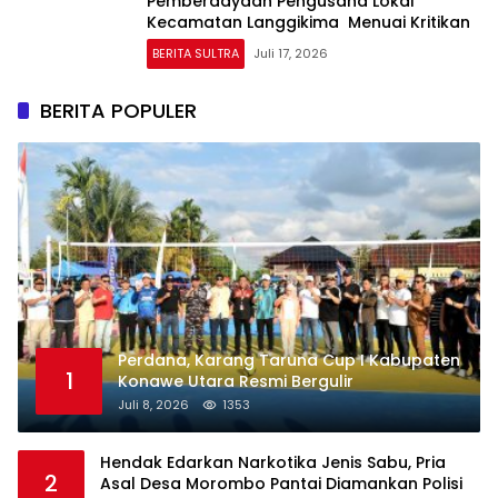
Pemberdayaan Pengusaha Lokal
Kecamatan Langgikima Menuai Kritikan
BERITA SULTRA
Juli 17, 2026
BERITA POPULER
Perdana, Karang Taruna Cup I Kabupaten
1
Konawe Utara Resmi Bergulir
Juli 8, 2026
1353
Hendak Edarkan Narkotika Jenis Sabu, Pria
2
Asal Desa Morombo Pantai Diamankan Polisi