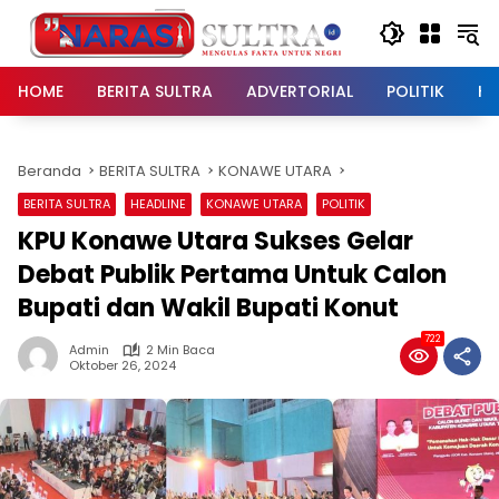
Langsung
ke
konten
HOME
BERITA SULTRA
ADVERTORIAL
POLITIK
HU
Beranda
BERITA SULTRA
KONAWE UTARA
BERITA SULTRA
HEADLINE
KONAWE UTARA
POLITIK
KPU Konawe Utara Sukses Gelar
Debat Publik Pertama Untuk Calon
Bupati dan Wakil Bupati Konut
722
Admin
2 Min Baca
Oktober 26, 2024