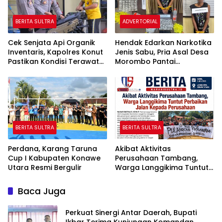
BERITA SULTRA
ADVERTORIAL
Cek Senjata Api Organik
Hendak Edarkan Narkotika
Inventaris, Kapolres Konut
Jenis Sabu, Pria Asal Desa
Pastikan Kondisi Terawat
Morombo Pantai
dan Siap Digunakan
Diamankan Polisi
BERITA SULTRA
BERITA SULTRA
Perdana, Karang Taruna
Akibat Aktivitas
Cup I Kabupaten Konawe
Perusahaan Tambang,
Utara Resmi Bergulir
Warga Langgikima Tuntut
Perbaikan Jalan Kepada
Perusahaan
Baca Juga
Perkuat Sinergi Antar Daerah, Bupati
Ikbar Terima Kunjungan Komandan