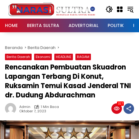
Langsung
ke
konten
HOME
BERITA SULTRA
ADVERTORIAL
POLITIK
HU
Beranda
Berita Daerah
Berita Daerah
Ekonomi
HEADLINE
RAGAM
Rencanakan Pembuatan Skuadron
Lapangan Terbang Di Konut,
Ruksamin Temui Kasad Jenderal TNI
dr. Dudung Abdurachman
327
Admin
1 Min Baca
Oktober 7, 2023