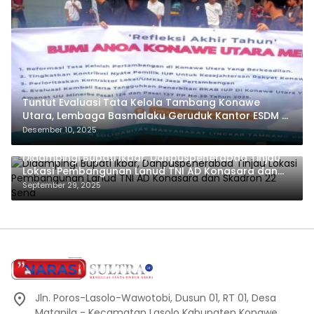
Tuntut Evaluasi Tata Kelola Tambang Konawe
Utara, Lembaga Basmalaku Geruduk Kantor ESDM RI
dan PT.Antam
Desember 10, 2025
Didampingi Bupati Ikbar, Danpuspenerabad Tinjau
Lokasi Pembangunan Lanud TNI AD Konasara dan
Skadron 22 Sena
September 29, 2025
Jln. Poros-Lasolo-Wawotobi, Dusun 01, RT 01, Desa
Matapila - Kecamatan Lasolo Kabupaten Konawe