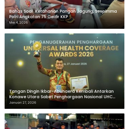
Bahas Soal Ketahanan Pangan Jagung, Sespimma
Polri Angkatan 75 Gelar KKP
Mei 4, 2026
Tangan Dingin Ikbar-Abuhaera Kembali Antarkan
Konawe Utara Sabet Penghargaan Nasional UHC
Award 2026
Januari 27, 2026