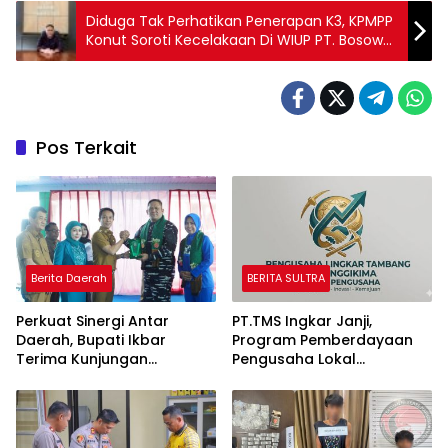
Diduga Tak Perhatikan Penerapan K3, KPMPP
Konut Soroti Kecelakaan Di WIUP PT. Bosowa
Mining
Pos Terkait
Berita Daerah
BERITA SULTRA
Perkuat Sinergi Antar
PT.TMS Ingkar Janji,
Daerah, Bupati Ikbar
Program Pemberdayaan
Terima Kunjungan
Pengusaha Lokal
Komandan Danlanal
Kecamatan Langgikima
Kendari
Menuai Kritikan