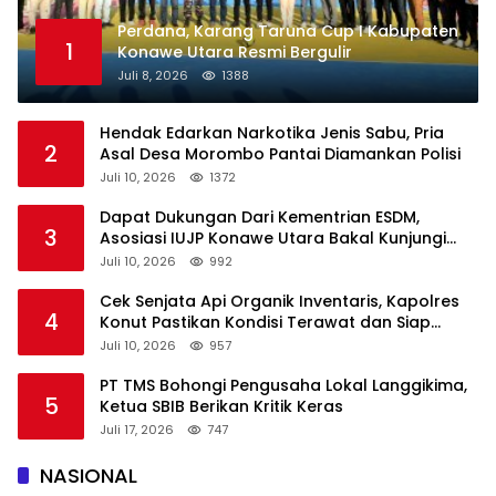
Perdana, Karang Taruna Cup I Kabupaten
1
Konawe Utara Resmi Bergulir
Juli 8, 2026
1388
Hendak Edarkan Narkotika Jenis Sabu, Pria
2
Asal Desa Morombo Pantai Diamankan Polisi
Juli 10, 2026
1372
Dapat Dukungan Dari Kementrian ESDM,
3
Asosiasi IUJP Konawe Utara Bakal Kunjungi
Pemegang IUP di Konut
Juli 10, 2026
992
Cek Senjata Api Organik Inventaris, Kapolres
4
Konut Pastikan Kondisi Terawat dan Siap
Digunakan
Juli 10, 2026
957
PT TMS Bohongi Pengusaha Lokal Langgikima,
5
Ketua SBIB Berikan Kritik Keras
Juli 17, 2026
747
NASIONAL