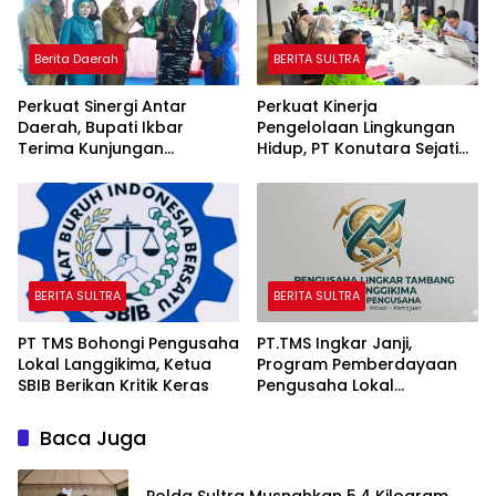
Berita Daerah
BERITA SULTRA
Perkuat Sinergi Antar
Perkuat Kinerja
Daerah, Bupati Ikbar
Pengelolaan Lingkungan
Terima Kunjungan
Hidup, PT Konutara Sejati
Komandan Danlanal
Terima Bintek Proper DLH
Kendari
Sultra
BERITA SULTRA
BERITA SULTRA
PT TMS Bohongi Pengusaha
PT.TMS Ingkar Janji,
Lokal Langgikima, Ketua
Program Pemberdayaan
SBIB Berikan Kritik Keras
Pengusaha Lokal
Kecamatan Langgikima
Menuai Kritikan
Baca Juga