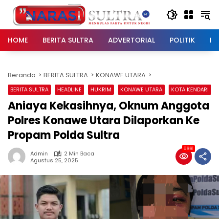
Langsung
ke
konten
HOME
BERITA SULTRA
ADVERTORIAL
POLITIK
HU
Beranda
BERITA SULTRA
KONAWE UTARA
BERITA SULTRA
HEADLINE
HUKRIM
KONAWE UTARA
KOTA KENDARI
Aniaya Kekasihnya, Oknum Anggota
Polres Konawe Utara Dilaporkan Ke
Propam Polda Sultra
5661
Admin
2 Min Baca
Agustus 25, 2025