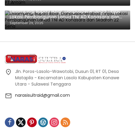
Didampingi Bupati Ikbar, Danpuspenerabad Tinjau
Lokasi Pembangunan Lanud TNI AD Konasara dan
Skadron 22 Sena
September 29, 2025
Jln. Poros-Lasolo-Wawotobi, Dusun 01, RT 01, Desa
Matapila - Kecamatan Lasolo Kabupaten Konawe
Utara - Sulawesi Tenggara
narasisultraid@gmail.com