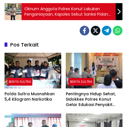
Oknum Anggota Polres Konut Lakukan
Penganiayaan, Kapoles Sebut Sanksi Pidana
dan Kode Etik Menanti Pelaku
Pos Terkait
BERITA SULTRA
BERITA SULTRA
Polda Sultra Musnahkan
Pentingnya Hidup Sehat,
5,4 Kilogram Narkotika
Sidokkes Polres Konut
Gelar Edukasi Penyakit
Jantung Koroner Kepada
Personil