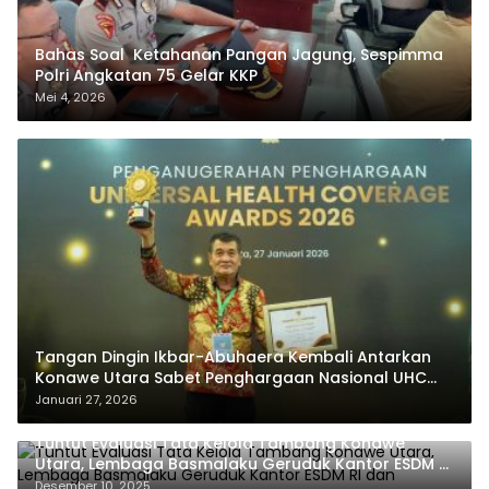
Bahas Soal Ketahanan Pangan Jagung, Sespimma
Polri Angkatan 75 Gelar KKP
Mei 4, 2026
Tangan Dingin Ikbar-Abuhaera Kembali Antarkan
Konawe Utara Sabet Penghargaan Nasional UHC
Award 2026
Januari 27, 2026
Tuntut Evaluasi Tata Kelola Tambang Konawe
Utara, Lembaga Basmalaku Geruduk Kantor ESDM RI
dan PT.Antam
Desember 10, 2025