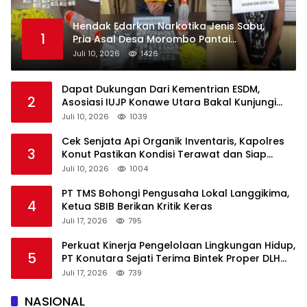
Hendak Edarkan Narkotika Jenis Sabu,
1
Pria Asal Desa Morombo Pantai
Diamankan Polisi
Juli 10, 2026
1426
Dapat Dukungan Dari Kementrian ESDM,
2
Asosiasi IUJP Konawe Utara Bakal Kunjungi
Pemegang IUP di Konut
Juli 10, 2026
1039
Cek Senjata Api Organik Inventaris, Kapolres
3
Konut Pastikan Kondisi Terawat dan Siap
Digunakan
Juli 10, 2026
1004
PT TMS Bohongi Pengusaha Lokal Langgikima,
4
Ketua SBIB Berikan Kritik Keras
Juli 17, 2026
795
Perkuat Kinerja Pengelolaan Lingkungan Hidup,
5
PT Konutara Sejati Terima Bintek Proper DLH
Sultra
Juli 17, 2026
739
NASIONAL