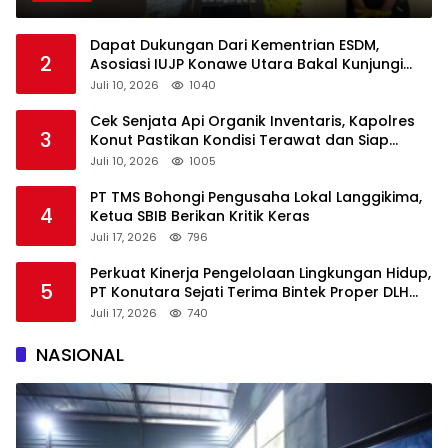
Dapat Dukungan Dari Kementrian ESDM,
2
Asosiasi IUJP Konawe Utara Bakal Kunjungi
Pemegang IUP di Konut
Juli 10, 2026
1040
Cek Senjata Api Organik Inventaris, Kapolres
3
Konut Pastikan Kondisi Terawat dan Siap
Digunakan
Juli 10, 2026
1005
PT TMS Bohongi Pengusaha Lokal Langgikima,
4
Ketua SBIB Berikan Kritik Keras
Juli 17, 2026
796
Perkuat Kinerja Pengelolaan Lingkungan Hidup,
5
PT Konutara Sejati Terima Bintek Proper DLH
Sultra
Juli 17, 2026
740
NASIONAL