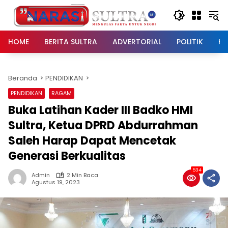
Langsung
ke
konten
HOME
BERITA SULTRA
ADVERTORIAL
POLITIK
HU
Beranda
PENDIDIKAN
PENDIDIKAN
RAGAM
Buka Latihan Kader III Badko HMI
Sultra, Ketua DPRD Abdurrahman
Saleh Harap Dapat Mencetak
Generasi Berkualitas
534
Admin
2 Min Baca
Agustus 19, 2023