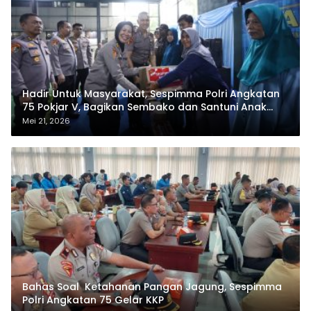
Hadir Untuk Masyarakat, Sespimma Polri Angkatan
75 Pokjar V, Bagikan Sembako dan Santuni Anak
Yatim
Mei 21, 2026
Bahas Soal Ketahanan Pangan Jagung, Sespimma
Polri Angkatan 75 Gelar KKP