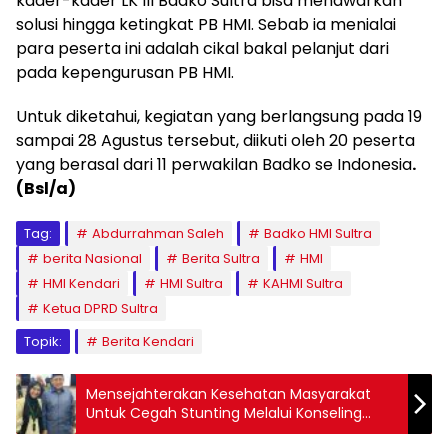
kader-kader LK III Badko Sultra bisa menawarkan
solusi hingga ketingkat PB HMI. Sebab ia menialai
para peserta ini adalah cikal bakal pelanjut dari
pada kepengurusan PB HMI.
Untuk diketahui, kegiatan yang berlangsung pada 19
sampai 28 Agustus tersebut, diikuti oleh 20 peserta
yang berasal dari 11 perwakilan Badko se Indonesia
.
(Bsl/a)
Tag:
Abdurrahman Saleh
Badko HMI Sultra
berita Nasional
Berita Sultra
HMI
HMI Kendari
HMI Sultra
KAHMI Sultra
Ketua DPRD Sultra
Topik:
Berita Kendari
Mensejahterakan Kesehatan Masyarakat
Untuk Cegah Stunting Melalui Konseling
Pranikah