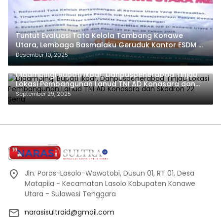
Tuntut Evaluasi Tata Kelola Tambang Konawe
Utara, Lembaga Basmalaku Geruduk Kantor ESDM RI
dan PT.Antam
Desember 10, 2025
Didampingi Bupati Ikbar, Danpuspenerabad Tinjau
Lokasi Pembangunan Lanud TNI AD Konasara dan
Skadron 22 Sena
September 29, 2025
Jln. Poros-Lasolo-Wawotobi, Dusun 01, RT 01, Desa
Matapila - Kecamatan Lasolo Kabupaten Konawe
Utara - Sulawesi Tenggara
narasisultraid@gmail.com