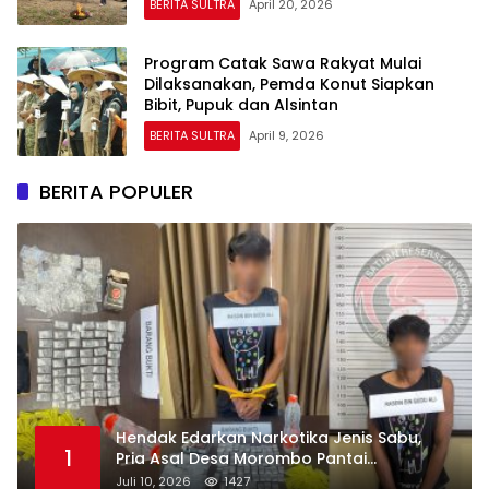
BERITA SULTRA
April 20, 2026
Program Catak Sawa Rakyat Mulai
Dilaksanakan, Pemda Konut Siapkan
Bibit, Pupuk dan Alsintan
BERITA SULTRA
April 9, 2026
BERITA POPULER
Hendak Edarkan Narkotika Jenis Sabu,
1
Pria Asal Desa Morombo Pantai
Diamankan Polisi
Juli 10, 2026
1427