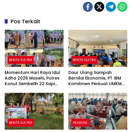
Pos Terkait
BERITA SULTRA
BERITA SULTRA
Momentum Hari Raya Idul
Daur Ulang Sampah
Adha 2026 Masehi, Polres
Bernilai Ekonomis, PT IBM
Konut Sembelih 22 Sapi
Komitmen Perkuat UMKM
Qurban
Melalui Pelatihan
BERITA SULTRA
HEADLINE