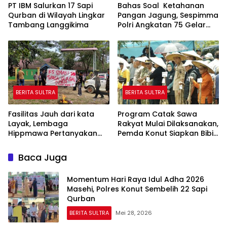
PT IBM Salurkan 17 Sapi
Bahas Soal Ketahanan
Qurban di Wilayah Lingkar
Pangan Jagung, Sespimma
Tambang Langgikima
Polri Angkatan 75 Gelar
KKP
BERITA SULTRA
BERITA SULTRA
Fasilitas Jauh dari kata
Program Catak Sawa
Layak, Lembaga
Rakyat Mulai Dilaksanakan,
Hippmawa Pertanyakan
Pemda Konut Siapkan Bibit,
Kinerja Kepala Sekolah
Pupuk dan Alsintan
SMAN 1 Sawa
Baca Juga
Momentum Hari Raya Idul Adha 2026
Masehi, Polres Konut Sembelih 22 Sapi
Qurban
BERITA SULTRA
Mei 28, 2026