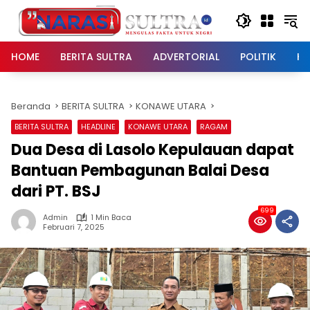
Langsung
ke
konten
HOME
BERITA SULTRA
ADVERTORIAL
POLITIK
HU
Beranda
BERITA SULTRA
KONAWE UTARA
BERITA SULTRA
HEADLINE
KONAWE UTARA
RAGAM
Dua Desa di Lasolo Kepulauan dapat
Bantuan Pembagunan Balai Desa
dari PT. BSJ
699
Admin
1 Min Baca
Februari 7, 2025