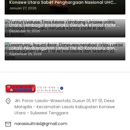
Konawe Utara Sabet Penghargaan Nasional UHC
Award 2026
Januari 27, 2026
Tuntut Evaluasi Tata Kelola Tambang Konawe
Utara, Lembaga Basmalaku Geruduk Kantor ESDM RI
dan PT.Antam
Desember 10, 2025
Didampingi Bupati Ikbar, Danpuspenerabad Tinjau
Lokasi Pembangunan Lanud TNI AD Konasara dan
Skadron 22 Sena
September 29, 2025
Jln. Poros-Lasolo-Wawotobi, Dusun 01, RT 01, Desa
Matapila - Kecamatan Lasolo Kabupaten Konawe
Utara - Sulawesi Tenggara
narasisultraid@gmail.com