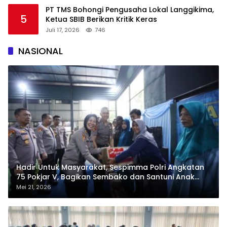
PT TMS Bohongi Pengusaha Lokal Langgikima,
5
Ketua SBIB Berikan Kritik Keras
Juli 17, 2026
746
NASIONAL
Hadir Untuk Masyarakat, Sespimma Polri Angkatan
75 Pokjar V, Bagikan Sembako dan Santuni Anak
Yatim
Mei 21, 2026