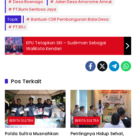
Desa Boenaga
Jalan Desa Amorome Amruk
PT.Bumi Sentosa Jaya
Topik:
Bantuan CSR Pembangunan Balai Desa
PT.BSJ
KPU Tetapkan SKI – Sudirman Sebagai
WaliKota Kendari
Pos Terkait
BERITA SULTRA
BERITA SULTRA
Polda Sultra Musnahkan
Pentingnya Hidup Sehat,