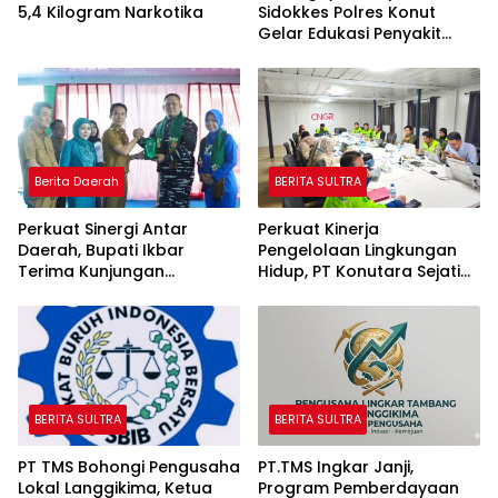
5,4 Kilogram Narkotika
Sidokkes Polres Konut
Gelar Edukasi Penyakit
Jantung Koroner Kepada
Personil
Berita Daerah
BERITA SULTRA
Perkuat Sinergi Antar
Perkuat Kinerja
Daerah, Bupati Ikbar
Pengelolaan Lingkungan
Terima Kunjungan
Hidup, PT Konutara Sejati
Komandan Danlanal
Terima Bintek Proper DLH
Kendari
Sultra
BERITA SULTRA
BERITA SULTRA
PT TMS Bohongi Pengusaha
PT.TMS Ingkar Janji,
Lokal Langgikima, Ketua
Program Pemberdayaan