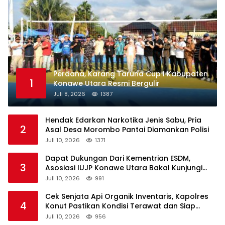
Perdana, Karang Taruna Cup I Kabupaten
1
Konawe Utara Resmi Bergulir
Juli 8, 2026
1387
Hendak Edarkan Narkotika Jenis Sabu, Pria
2
Asal Desa Morombo Pantai Diamankan Polisi
Juli 10, 2026
1371
Dapat Dukungan Dari Kementrian ESDM,
3
Asosiasi IUJP Konawe Utara Bakal Kunjungi
Pemegang IUP di Konut
Juli 10, 2026
991
Cek Senjata Api Organik Inventaris, Kapolres
4
Konut Pastikan Kondisi Terawat dan Siap
Digunakan
Juli 10, 2026
956